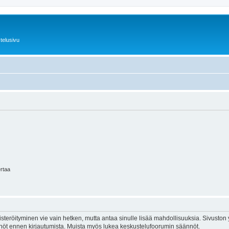
telusivu
ertaa
isteröityminen vie vain hetken, mutta antaa sinulle lisää mahdollisuuksia. Sivuston y
tännöt ennen kirjautumista. Muista myös lukea keskustelufoorumin säännöt.