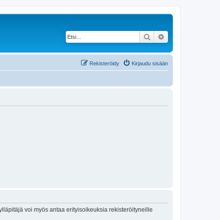
Etsi
Tarkennettu haku
Rekisteröidy
Kirjaudu sisään
lläpitäjä voi myös antaa erityisoikeuksia rekisteröityneille