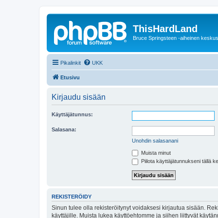
ThisHardLand
Bruce Springsteen -aiheinen keskus
Pikalinkit
UKK
Etusivu
Kirjaudu sisään
Käyttäjätunnus:
Salasana:
Unohdin salasanani
Muista minut
Piilota käyttäjätunnukseni tällä k
REKISTERÖIDY
Sinun tulee olla rekisteröitynyt voidaksesi kirjautua sisään. Rek
käyttäjille. Muista lukea käyttöehtomme ja siihen liittyvät käy