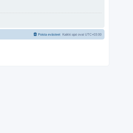
Poista evästeet
Kaikki ajat ovat
UTC+03:00