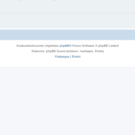
Keskustelufoorumin ohjelmisto
phpBB
® Forum Software © phpBB Limited
Käännös: phpBB Suomi (lurttinen, harritapio, Pettis)
Yksityisyys
|
Ehdot