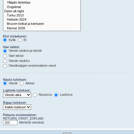
Etsi sisäalueet:
Kyllä
Ei
Hae täältä:
Viestin otsikot ja tekstit
Vain teksti
Viestin otsikko
Viestiketjujen ensimmäinen viesti
Näytä tulokset:
Viestit
Aiheet
Lajittele tulokset:
Nouseva
Laskeva
Rajaa tulokset:
Palauta ensimmäiset:
RETURN_FIRST_EXPLAIN
Merkkiä viestistä.