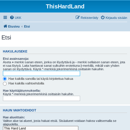
ThisHardLand
UKK
Rekisteröidy
Kirjaudu sisään
Etusivu
Etsi
Etsi
HAKULAUSEKE
Etsi avainsanoja:
Aseta
+
merkki sanan eteen, jonka on löydyttävä ja
-
merkki sellaisen sanan eteen, jota
ei saa löytyä. Laita haettavat sanat sulkuihin erotettuna
|
-merkillä, mikäli vain yhden
sanan on löydyttävä. Käytä *-merkkiä jokerimerkkinä osittaisiin hakuihin.
Hae kaikilla sanoilla tai käytä kirjoitettua hakua
Hae kaikilla vaihtoehdoilla
Hae käyttäjätunnuksella:
Käytä *-merkkiä jokerimerkkinä osittaisiin hakuihin.
HAUN VAIHTOEHDOT
Hae alueittain:
Valitse alue tai alueet, josta haluat etsiä. Sisäalueet voidaan hakea valitsemalla se
alapuolelta.