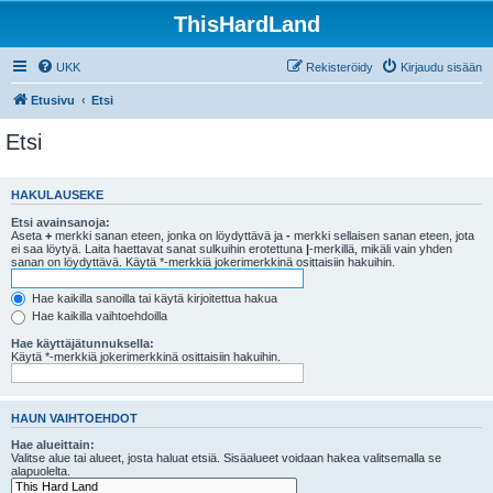
ThisHardLand
UKK
Rekisteröidy
Kirjaudu sisään
Etusivu
Etsi
Etsi
HAKULAUSEKE
Etsi avainsanoja:
Aseta
+
merkki sanan eteen, jonka on löydyttävä ja
-
merkki sellaisen sanan eteen, jota
ei saa löytyä. Laita haettavat sanat sulkuihin erotettuna
|
-merkillä, mikäli vain yhden
sanan on löydyttävä. Käytä *-merkkiä jokerimerkkinä osittaisiin hakuihin.
Hae kaikilla sanoilla tai käytä kirjoitettua hakua
Hae kaikilla vaihtoehdoilla
Hae käyttäjätunnuksella:
Käytä *-merkkiä jokerimerkkinä osittaisiin hakuihin.
HAUN VAIHTOEHDOT
Hae alueittain:
Valitse alue tai alueet, josta haluat etsiä. Sisäalueet voidaan hakea valitsemalla se
alapuolelta.