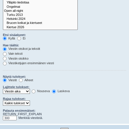
Etsi sisäalueet:
Kyllä
Ei
Hae täältä:
Viestin otsikot ja tekstit
Vain teksti
Viestin otsikko
Viestiketjujen ensimmäinen viesti
Näytä tulokset:
Viestit
Aiheet
Lajittele tulokset:
Nouseva
Laskeva
Rajaa tulokset:
Palauta ensimmäiset:
RETURN_FIRST_EXPLAIN
Merkkiä viestistä.