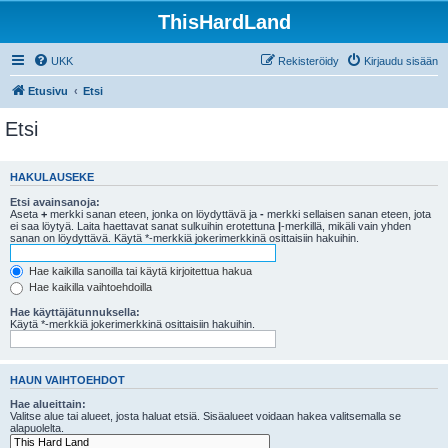
ThisHardLand
UKK
Rekisteröidy
Kirjaudu sisään
Etusivu
Etsi
Etsi
HAKULAUSEKE
Etsi avainsanoja:
Aseta
+
merkki sanan eteen, jonka on löydyttävä ja
-
merkki sellaisen sanan eteen, jota
ei saa löytyä. Laita haettavat sanat sulkuihin erotettuna
|
-merkillä, mikäli vain yhden
sanan on löydyttävä. Käytä *-merkkiä jokerimerkkinä osittaisiin hakuihin.
Hae kaikilla sanoilla tai käytä kirjoitettua hakua
Hae kaikilla vaihtoehdoilla
Hae käyttäjätunnuksella:
Käytä *-merkkiä jokerimerkkinä osittaisiin hakuihin.
HAUN VAIHTOEHDOT
Hae alueittain:
Valitse alue tai alueet, josta haluat etsiä. Sisäalueet voidaan hakea valitsemalla se
alapuolelta.