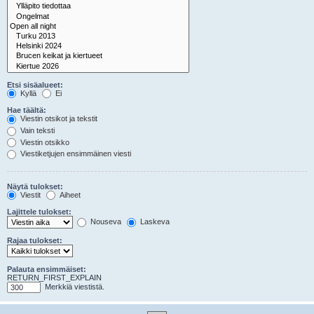
Etsi sisäalueet:
Kyllä
Ei
Hae täältä:
Viestin otsikot ja tekstit
Vain teksti
Viestin otsikko
Viestiketjujen ensimmäinen viesti
Näytä tulokset:
Viestit
Aiheet
Lajittele tulokset:
Nouseva
Laskeva
Rajaa tulokset:
Palauta ensimmäiset:
RETURN_FIRST_EXPLAIN
Merkkiä viestistä.