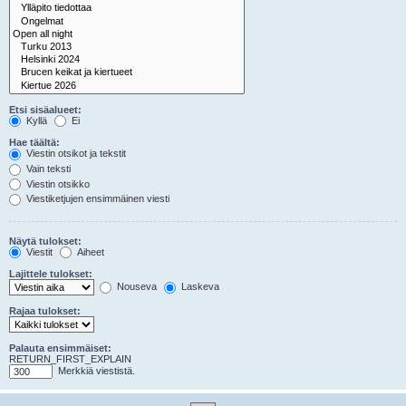
Etsi sisäalueet:
Kyllä
Ei
Hae täältä:
Viestin otsikot ja tekstit
Vain teksti
Viestin otsikko
Viestiketjujen ensimmäinen viesti
Näytä tulokset:
Viestit
Aiheet
Lajittele tulokset:
Nouseva
Laskeva
Rajaa tulokset:
Palauta ensimmäiset:
RETURN_FIRST_EXPLAIN
Merkkiä viestistä.