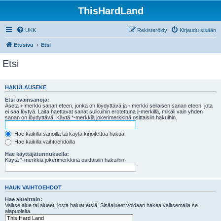
ThisHardLand
UKK
Rekisteröidy
Kirjaudu sisään
Etusivu
Etsi
Etsi
HAKULAUSEKE
Etsi avainsanoja:
Aseta
+
merkki sanan eteen, jonka on löydyttävä ja
-
merkki sellaisen sanan eteen, jota
ei saa löytyä. Laita haettavat sanat sulkuihin erotettuna
|
-merkillä, mikäli vain yhden
sanan on löydyttävä. Käytä *-merkkiä jokerimerkkinä osittaisiin hakuihin.
Hae kaikilla sanoilla tai käytä kirjoitettua hakua
Hae kaikilla vaihtoehdoilla
Hae käyttäjätunnuksella:
Käytä *-merkkiä jokerimerkkinä osittaisiin hakuihin.
HAUN VAIHTOEHDOT
Hae alueittain:
Valitse alue tai alueet, josta haluat etsiä. Sisäalueet voidaan hakea valitsemalla se
alapuolelta.