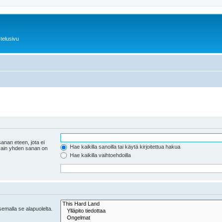
telusivu
anan eteen, jota ei
Hae kaikilla sanoilla tai käytä kirjoitettua hakua
 vain yhden sanan on
Hae kaikilla vaihtoehdoilla
tsemalla se alapuolelta.