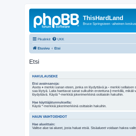
ThisHardLand
Bruce Springsteen -aiheinen keskus
Pikalinkit
UKK
Etusivu
Etsi
Etsi
HAKULAUSEKE
Etsi avainsanoja:
Aseta
+
merkki sanan eteen, jonka on löydyttävä ja
-
merkki sellaisen s
saa löytyä. Laita haettavat sanat sulkuihin erotettuna
|
-merkillä, mikäli
löydyttävä. Käytä *-merkkiä jokerimerkkinä osittaisiin hakuihin.
Hae käyttäjätunnuksella:
Käytä *-merkkiä jokerimerkkinä osittaisiin hakuihin.
HAUN VAIHTOEHDOT
Hae alueittain:
Valitse alue tai alueet, josta haluat etsiä. Sisäalueet voidaan hakea vali