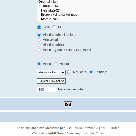
Kyllä
Ei
Viestin otsikot ja tekstit
Vain teksti
Viestin otsikko
Viestiketjujen ensimmäinen viesti
Viestit
Aiheet
Nouseva
Laskeva
Merkkiä viestistä.
Keskustelufoorumin ohjelmisto
phpBB
® Forum Software © phpBB Limited
Käännös: phpBB Suomi (lurttinen, harritapio, Pettis)