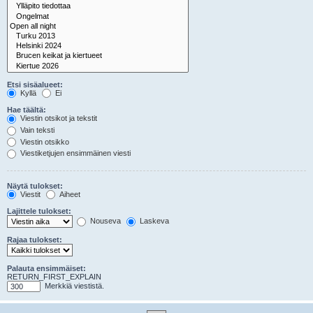
Etsi sisäalueet:
Kyllä
Ei
Hae täältä:
Viestin otsikot ja tekstit
Vain teksti
Viestin otsikko
Viestiketjujen ensimmäinen viesti
Näytä tulokset:
Viestit
Aiheet
Lajittele tulokset:
Nouseva
Laskeva
Rajaa tulokset:
Palauta ensimmäiset:
RETURN_FIRST_EXPLAIN
Merkkiä viestistä.