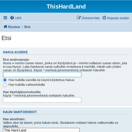
ThisHardLand
UKK
Rekisteröidy
Kirjaudu sisään
Etusivu
Etsi
Etsi
HAKULAUSEKE
Etsi avainsanoja:
Aseta
+
merkki sanan eteen, jonka on löydyttävä ja
-
merkki sellaisen sanan eteen, jota
ei saa löytyä. Laita haettavat sanat sulkuihin erotettuna
|
-merkillä, mikäli vain yhden
sanan on löydyttävä. Käytä *-merkkiä jokerimerkkinä osittaisiin hakuihin.
Hae kaikilla sanoilla tai käytä kirjoitettua hakua
Hae kaikilla vaihtoehdoilla
Hae käyttäjätunnuksella:
Käytä *-merkkiä jokerimerkkinä osittaisiin hakuihin.
HAUN VAIHTOEHDOT
Hae alueittain:
Valitse alue tai alueet, josta haluat etsiä. Sisäalueet voidaan hakea valitsemalla se
alapuolelta.