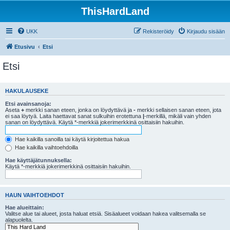
ThisHardLand
UKK
Rekisteröidy
Kirjaudu sisään
Etusivu
Etsi
Etsi
HAKULAUSEKE
Etsi avainsanoja:
Aseta
+
merkki sanan eteen, jonka on löydyttävä ja
-
merkki sellaisen sanan eteen, jota
ei saa löytyä. Laita haettavat sanat sulkuihin erotettuna
|
-merkillä, mikäli vain yhden
sanan on löydyttävä. Käytä *-merkkiä jokerimerkkinä osittaisiin hakuihin.
Hae kaikilla sanoilla tai käytä kirjoitettua hakua
Hae kaikilla vaihtoehdoilla
Hae käyttäjätunnuksella:
Käytä *-merkkiä jokerimerkkinä osittaisiin hakuihin.
HAUN VAIHTOEHDOT
Hae alueittain:
Valitse alue tai alueet, josta haluat etsiä. Sisäalueet voidaan hakea valitsemalla se
alapuolelta.