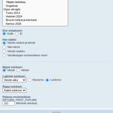
Etsi sisäalueet:
Kyllä
Ei
Hae täältä:
Viestin otsikot ja tekstit
Vain teksti
Viestin otsikko
Viestiketjujen ensimmäinen viesti
Näytä tulokset:
Viestit
Aiheet
Lajittele tulokset:
Nouseva
Laskeva
Rajaa tulokset:
Palauta ensimmäiset:
RETURN_FIRST_EXPLAIN
Merkkiä viestistä.