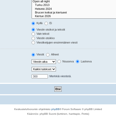
Kyllä
Ei
Viestin otsikot ja tekstit
Vain teksti
Viestin otsikko
Viestiketjujen ensimmäinen viesti
Viestit
Aiheet
Nouseva
Laskeva
Merkkiä viestistä.
Keskustelufoorumin ohjelmisto
phpBB
® Forum Software © phpBB Limited
Käännös: phpBB Suomi (lurttinen, harritapio, Pettis)