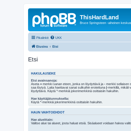
ThisHardLand
Bruce Springsteen -aiheinen keskus
Pikalinkit
UKK
Etusivu
Etsi
Etsi
HAKULAUSEKE
Etsi avainsanoja:
Aseta
+
merkki sanan eteen, jonka on löydyttävä ja
-
merkki sellaisen s
saa löytyä. Laita haettavat sanat sulkuihin erotettuna
|
-merkillä, mikäli
löydyttävä. Käytä *-merkkiä jokerimerkkinä osittaisiin hakuihin.
Hae käyttäjätunnuksella:
Käytä *-merkkiä jokerimerkkinä osittaisiin hakuihin.
HAUN VAIHTOEHDOT
Hae alueittain:
Valitse alue tai alueet, josta haluat etsiä. Sisäalueet voidaan hakea vali