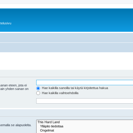
telusivu
anan eteen, jota ei
Hae kaikilla sanoilla tai käytä kirjoitettua hakua
 vain yhden sanan on
Hae kaikilla vaihtoehdoilla
tsemalla se alapuolelta.