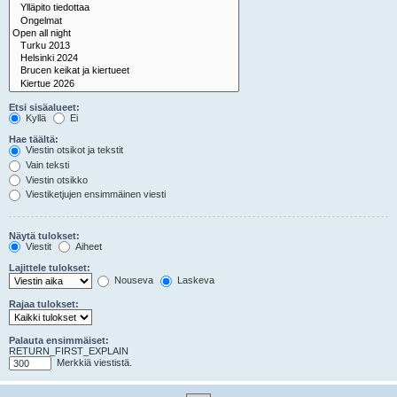
Etsi sisäalueet:
Kyllä
Ei
Hae täältä:
Viestin otsikot ja tekstit
Vain teksti
Viestin otsikko
Viestiketjujen ensimmäinen viesti
Näytä tulokset:
Viestit
Aiheet
Lajittele tulokset:
Nouseva
Laskeva
Rajaa tulokset:
Palauta ensimmäiset:
RETURN_FIRST_EXPLAIN
Merkkiä viestistä.