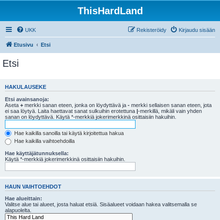
ThisHardLand
UKK
Rekisteröidy
Kirjaudu sisään
Etusivu
Etsi
Etsi
HAKULAUSEKE
Etsi avainsanoja:
Aseta
+
merkki sanan eteen, jonka on löydyttävä ja
-
merkki sellaisen sanan eteen, jota
ei saa löytyä. Laita haettavat sanat sulkuihin erotettuna
|
-merkillä, mikäli vain yhden
sanan on löydyttävä. Käytä *-merkkiä jokerimerkkinä osittaisiin hakuihin.
Hae kaikilla sanoilla tai käytä kirjoitettua hakua
Hae kaikilla vaihtoehdoilla
Hae käyttäjätunnuksella:
Käytä *-merkkiä jokerimerkkinä osittaisiin hakuihin.
HAUN VAIHTOEHDOT
Hae alueittain:
Valitse alue tai alueet, josta haluat etsiä. Sisäalueet voidaan hakea valitsemalla se
alapuolelta.