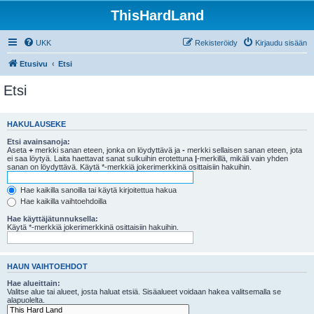
ThisHardLand
UKK
Rekisteröidy
Kirjaudu sisään
Etusivu
Etsi
Etsi
HAKULAUSEKE
Etsi avainsanoja:
Aseta
+
merkki sanan eteen, jonka on löydyttävä ja
-
merkki sellaisen sanan eteen, jota
ei saa löytyä. Laita haettavat sanat sulkuihin erotettuna
|
-merkillä, mikäli vain yhden
sanan on löydyttävä. Käytä *-merkkiä jokerimerkkinä osittaisiin hakuihin.
Hae kaikilla sanoilla tai käytä kirjoitettua hakua
Hae kaikilla vaihtoehdoilla
Hae käyttäjätunnuksella:
Käytä *-merkkiä jokerimerkkinä osittaisiin hakuihin.
HAUN VAIHTOEHDOT
Hae alueittain:
Valitse alue tai alueet, josta haluat etsiä. Sisäalueet voidaan hakea valitsemalla se
alapuolelta.