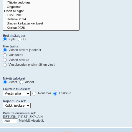
Etsi sisäalueet:
Kyllä
Ei
Hae täältä:
Viestin otsikot ja tekstit
Vain teksti
Viestin otsikko
Viestiketjujen ensimmäinen viesti
Näytä tulokset:
Viestit
Aiheet
Lajittele tulokset:
Nouseva
Laskeva
Rajaa tulokset:
Palauta ensimmäiset:
RETURN_FIRST_EXPLAIN
Merkkiä viestistä.