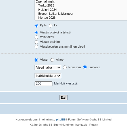
Kyllä
Ei
Viestin otsikot ja tekstit
Vain teksti
Viestin otsikko
Viestiketjujen ensimmäinen viesti
Viestit
Aiheet
Nouseva
Laskeva
Merkkiä viestistä.
Keskustelufoorumin ohjelmisto
phpBB
® Forum Software © phpBB Limited
Käännös: phpBB Suomi (lurttinen, harritapio, Pettis)