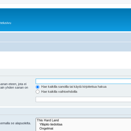
telusivu
anan eteen, jota ei
Hae kaikilla sanoilla tai käytä kirjoitettua hakua
 vain yhden sanan on
Hae kaikilla vaihtoehdoilla
tsemalla se alapuolelta.