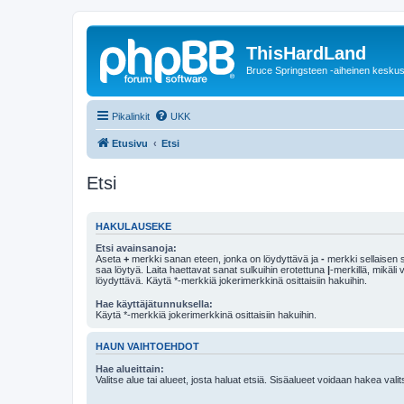
ThisHardLand
Bruce Springsteen -aiheinen keskus
Pikalinkit
UKK
Etusivu
Etsi
Etsi
HAKULAUSEKE
Etsi avainsanoja:
Aseta
+
merkki sanan eteen, jonka on löydyttävä ja
-
merkki sellaisen s
saa löytyä. Laita haettavat sanat sulkuihin erotettuna
|
-merkillä, mikäli
löydyttävä. Käytä *-merkkiä jokerimerkkinä osittaisiin hakuihin.
Hae käyttäjätunnuksella:
Käytä *-merkkiä jokerimerkkinä osittaisiin hakuihin.
HAUN VAIHTOEHDOT
Hae alueittain:
Valitse alue tai alueet, josta haluat etsiä. Sisäalueet voidaan hakea vali