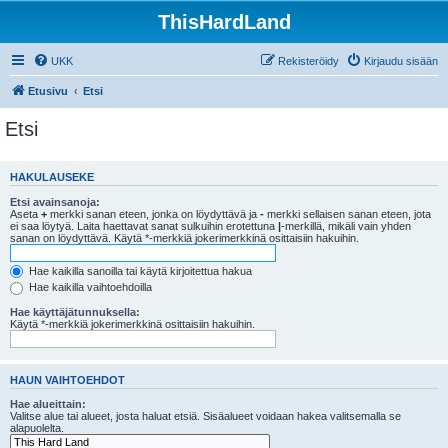
ThisHardLand
UKK
Rekisteröidy
Kirjaudu sisään
Etusivu
Etsi
Etsi
HAKULAUSEKE
Etsi avainsanoja:
Aseta
+
merkki sanan eteen, jonka on löydyttävä ja
-
merkki sellaisen sanan eteen, jota
ei saa löytyä. Laita haettavat sanat sulkuihin erotettuna
|
-merkillä, mikäli vain yhden
sanan on löydyttävä. Käytä *-merkkiä jokerimerkkinä osittaisiin hakuihin.
Hae kaikilla sanoilla tai käytä kirjoitettua hakua
Hae kaikilla vaihtoehdoilla
Hae käyttäjätunnuksella:
Käytä *-merkkiä jokerimerkkinä osittaisiin hakuihin.
HAUN VAIHTOEHDOT
Hae alueittain:
Valitse alue tai alueet, josta haluat etsiä. Sisäalueet voidaan hakea valitsemalla se
alapuolelta.