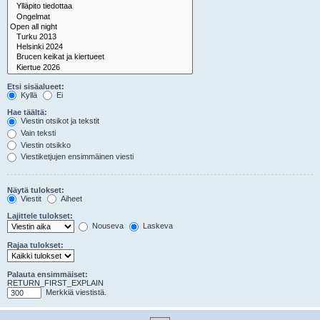
Etsi sisäalueet:
Kyllä
Ei
Hae täältä:
Viestin otsikot ja tekstit
Vain teksti
Viestin otsikko
Viestiketjujen ensimmäinen viesti
Näytä tulokset:
Viestit
Aiheet
Lajittele tulokset:
Nouseva
Laskeva
Rajaa tulokset:
Palauta ensimmäiset:
RETURN_FIRST_EXPLAIN
Merkkiä viestistä.