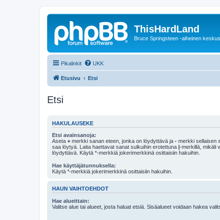
ThisHardLand
Bruce Springsteen -aiheinen keskus
Pikalinkit
UKK
Etusivu
Etsi
Etsi
HAKULAUSEKE
Etsi avainsanoja:
Aseta
+
merkki sanan eteen, jonka on löydyttävä ja
-
merkki sellaisen s
saa löytyä. Laita haettavat sanat sulkuihin erotettuna
|
-merkillä, mikäli
löydyttävä. Käytä *-merkkiä jokerimerkkinä osittaisiin hakuihin.
Hae käyttäjätunnuksella:
Käytä *-merkkiä jokerimerkkinä osittaisiin hakuihin.
HAUN VAIHTOEHDOT
Hae alueittain:
Valitse alue tai alueet, josta haluat etsiä. Sisäalueet voidaan hakea vali