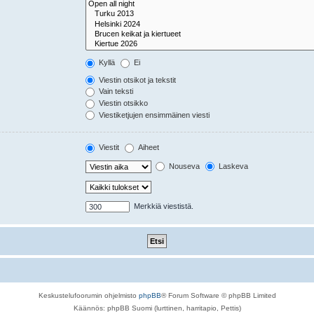
Kyllä
Ei
Viestin otsikot ja tekstit
Vain teksti
Viestin otsikko
Viestiketjujen ensimmäinen viesti
Viestit
Aiheet
Nouseva
Laskeva
Merkkiä viestistä.
Keskustelufoorumin ohjelmisto
phpBB
® Forum Software © phpBB Limited
Käännös: phpBB Suomi (lurttinen, harritapio, Pettis)