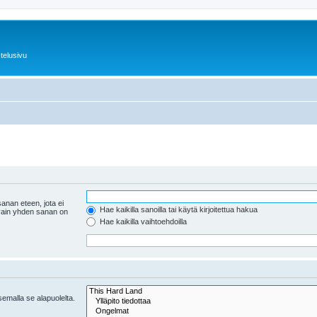
telusivu
anan eteen, jota ei
Hae kaikilla sanoilla tai käytä kirjoitettua hakua
 vain yhden sanan on
Hae kaikilla vaihtoehdoilla
tsemalla se alapuolelta.