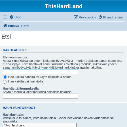
ThisHardLand
UKK
Rekisteröidy
Kirjaudu sisään
Etusivu
Etsi
Etsi
HAKULAUSEKE
Etsi avainsanoja:
Aseta
+
merkki sanan eteen, jonka on löydyttävä ja
-
merkki sellaisen sanan eteen, jota
ei saa löytyä. Laita haettavat sanat sulkuihin erotettuna
|
-merkillä, mikäli vain yhden
sanan on löydyttävä. Käytä *-merkkiä jokerimerkkinä osittaisiin hakuihin.
Hae kaikilla sanoilla tai käytä kirjoitettua hakua
Hae kaikilla vaihtoehdoilla
Hae käyttäjätunnuksella:
Käytä *-merkkiä jokerimerkkinä osittaisiin hakuihin.
HAUN VAIHTOEHDOT
Hae alueittain:
Valitse alue tai alueet, josta haluat etsiä. Sisäalueet voidaan hakea valitsemalla se
alapuolelta.