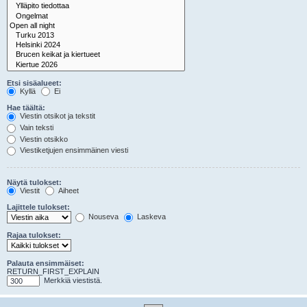
Etsi sisäalueet:
Kyllä
Ei
Hae täältä:
Viestin otsikot ja tekstit
Vain teksti
Viestin otsikko
Viestiketjujen ensimmäinen viesti
Näytä tulokset:
Viestit
Aiheet
Lajittele tulokset:
Nouseva
Laskeva
Rajaa tulokset:
Palauta ensimmäiset:
RETURN_FIRST_EXPLAIN
Merkkiä viestistä.