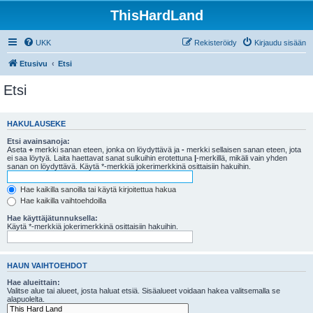
ThisHardLand
UKK
Rekisteröidy
Kirjaudu sisään
Etusivu
Etsi
Etsi
HAKULAUSEKE
Etsi avainsanoja:
Aseta
+
merkki sanan eteen, jonka on löydyttävä ja
-
merkki sellaisen sanan eteen, jota
ei saa löytyä. Laita haettavat sanat sulkuihin erotettuna
|
-merkillä, mikäli vain yhden
sanan on löydyttävä. Käytä *-merkkiä jokerimerkkinä osittaisiin hakuihin.
Hae kaikilla sanoilla tai käytä kirjoitettua hakua
Hae kaikilla vaihtoehdoilla
Hae käyttäjätunnuksella:
Käytä *-merkkiä jokerimerkkinä osittaisiin hakuihin.
HAUN VAIHTOEHDOT
Hae alueittain:
Valitse alue tai alueet, josta haluat etsiä. Sisäalueet voidaan hakea valitsemalla se
alapuolelta.