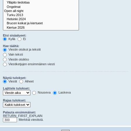
Etsi sisäalueet:
Kyllä
Ei
Hae täältä:
Viestin otsikot ja tekstit
Vain teksti
Viestin otsikko
Viestiketjujen ensimmäinen viesti
Näytä tulokset:
Viestit
Aiheet
Lajittele tulokset:
Nouseva
Laskeva
Rajaa tulokset:
Palauta ensimmäiset:
RETURN_FIRST_EXPLAIN
Merkkiä viestistä.