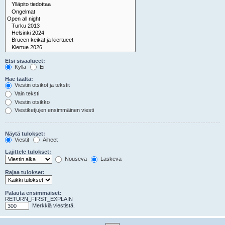
Etsi sisäalueet:
Kyllä
Ei
Hae täältä:
Viestin otsikot ja tekstit
Vain teksti
Viestin otsikko
Viestiketjujen ensimmäinen viesti
Näytä tulokset:
Viestit
Aiheet
Lajittele tulokset:
Nouseva
Laskeva
Rajaa tulokset:
Palauta ensimmäiset:
RETURN_FIRST_EXPLAIN
Merkkiä viestistä.