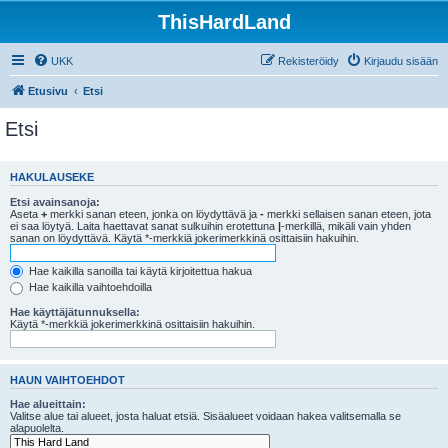
ThisHardLand
UKK
Rekisteröidy
Kirjaudu sisään
Etusivu
Etsi
Etsi
HAKULAUSEKE
Etsi avainsanoja:
Aseta
+
merkki sanan eteen, jonka on löydyttävä ja
-
merkki sellaisen sanan eteen, jota
ei saa löytyä. Laita haettavat sanat sulkuihin erotettuna
|
-merkillä, mikäli vain yhden
sanan on löydyttävä. Käytä *-merkkiä jokerimerkkinä osittaisiin hakuihin.
Hae kaikilla sanoilla tai käytä kirjoitettua hakua
Hae kaikilla vaihtoehdoilla
Hae käyttäjätunnuksella:
Käytä *-merkkiä jokerimerkkinä osittaisiin hakuihin.
HAUN VAIHTOEHDOT
Hae alueittain:
Valitse alue tai alueet, josta haluat etsiä. Sisäalueet voidaan hakea valitsemalla se
alapuolelta.