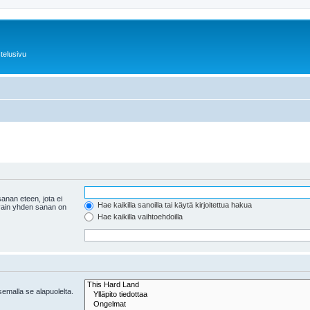
telusivu
anan eteen, jota ei
Hae kaikilla sanoilla tai käytä kirjoitettua hakua
 vain yhden sanan on
Hae kaikilla vaihtoehdoilla
tsemalla se alapuolelta.