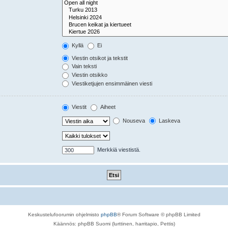
Kyllä
Ei
Viestin otsikot ja tekstit
Vain teksti
Viestin otsikko
Viestiketjujen ensimmäinen viesti
Viestit
Aiheet
Nouseva
Laskeva
Merkkiä viestistä.
Keskustelufoorumin ohjelmisto
phpBB
® Forum Software © phpBB Limited
Käännös: phpBB Suomi (lurttinen, harritapio, Pettis)