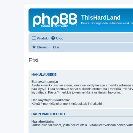
ThisHardLand
Bruce Springsteen -aiheinen keskus
Pikalinkit
UKK
Etusivu
Etsi
Etsi
HAKULAUSEKE
Etsi avainsanoja:
Aseta
+
merkki sanan eteen, jonka on löydyttävä ja
-
merkki sellaisen s
saa löytyä. Laita haettavat sanat sulkuihin erotettuna
|
-merkillä, mikäli
löydyttävä. Käytä *-merkkiä jokerimerkkinä osittaisiin hakuihin.
Hae käyttäjätunnuksella:
Käytä *-merkkiä jokerimerkkinä osittaisiin hakuihin.
HAUN VAIHTOEHDOT
Hae alueittain:
Valitse alue tai alueet, josta haluat etsiä. Sisäalueet voidaan hakea vali