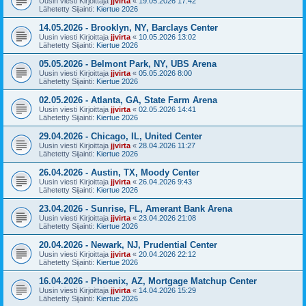
Uusin viesti Kirjoittaja
jjvirta
«
19.05.2026 17:42
Lähetetty Sijainti:
Kiertue 2026
14.05.2026 - Brooklyn, NY, Barclays Center
Uusin viesti Kirjoittaja
jjvirta
«
10.05.2026 13:02
Lähetetty Sijainti:
Kiertue 2026
05.05.2026 - Belmont Park, NY, UBS Arena
Uusin viesti Kirjoittaja
jjvirta
«
05.05.2026 8:00
Lähetetty Sijainti:
Kiertue 2026
02.05.2026 - Atlanta, GA, State Farm Arena
Uusin viesti Kirjoittaja
jjvirta
«
02.05.2026 14:41
Lähetetty Sijainti:
Kiertue 2026
29.04.2026 - Chicago, IL, United Center
Uusin viesti Kirjoittaja
jjvirta
«
28.04.2026 11:27
Lähetetty Sijainti:
Kiertue 2026
26.04.2026 - Austin, TX, Moody Center
Uusin viesti Kirjoittaja
jjvirta
«
26.04.2026 9:43
Lähetetty Sijainti:
Kiertue 2026
23.04.2026 - Sunrise, FL, Amerant Bank Arena
Uusin viesti Kirjoittaja
jjvirta
«
23.04.2026 21:08
Lähetetty Sijainti:
Kiertue 2026
20.04.2026 - Newark, NJ, Prudential Center
Uusin viesti Kirjoittaja
jjvirta
«
20.04.2026 22:12
Lähetetty Sijainti:
Kiertue 2026
16.04.2026 - Phoenix, AZ, Mortgage Matchup Center
Uusin viesti Kirjoittaja
jjvirta
«
14.04.2026 15:29
Lähetetty Sijainti:
Kiertue 2026