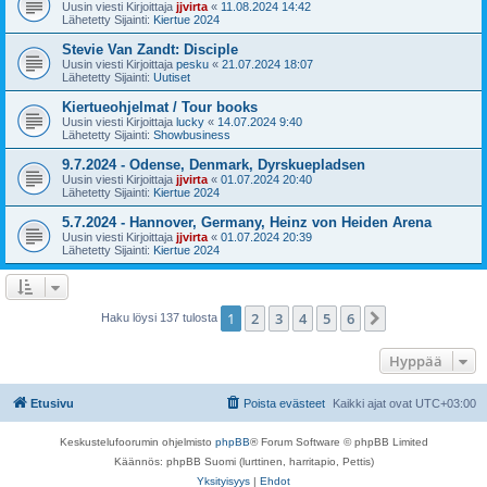
Uusin viesti Kirjoittaja
jjvirta
«
11.08.2024 14:42
Lähetetty Sijainti:
Kiertue 2024
Stevie Van Zandt: Disciple
Uusin viesti Kirjoittaja
pesku
«
21.07.2024 18:07
Lähetetty Sijainti:
Uutiset
Kiertueohjelmat / Tour books
Uusin viesti Kirjoittaja
lucky
«
14.07.2024 9:40
Lähetetty Sijainti:
Showbusiness
9.7.2024 - Odense, Denmark, Dyrskuepladsen
Uusin viesti Kirjoittaja
jjvirta
«
01.07.2024 20:40
Lähetetty Sijainti:
Kiertue 2024
5.7.2024 - Hannover, Germany, Heinz von Heiden Arena
Uusin viesti Kirjoittaja
jjvirta
«
01.07.2024 20:39
Lähetetty Sijainti:
Kiertue 2024
1
2
3
4
5
6
Seuraava
Haku löysi 137 tulosta
Hyppää
Etusivu
Poista evästeet
Kaikki ajat ovat
UTC+03:00
Keskustelufoorumin ohjelmisto
phpBB
® Forum Software © phpBB Limited
Käännös: phpBB Suomi (lurttinen, harritapio, Pettis)
Yksityisyys
|
Ehdot