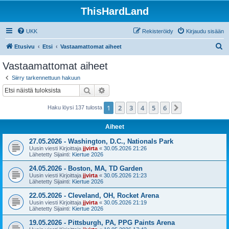
ThisHardLand
UKK
Rekisteröidy
Kirjaudu sisään
E
Etusivu
Etsi
Vastaamattomat aiheet
t
Vastaamattomat aiheet
s
Siirry tarkennettuun hakuun
i
Etsi
Tarkennettu haku
1
2
3
4
5
6
Seuraava
Haku löysi 137 tulosta
Aiheet
27.05.2026 - Washington, D.C., Nationals Park
Uusin viesti Kirjoittaja
jjvirta
«
30.05.2026 21:26
Lähetetty Sijainti:
Kiertue 2026
24.05.2026 - Boston, MA, TD Garden
Uusin viesti Kirjoittaja
jjvirta
«
30.05.2026 21:23
Lähetetty Sijainti:
Kiertue 2026
22.05.2026 - Cleveland, OH, Rocket Arena
Uusin viesti Kirjoittaja
jjvirta
«
30.05.2026 21:19
Lähetetty Sijainti:
Kiertue 2026
19.05.2026 - Pittsburgh, PA, PPG Paints Arena