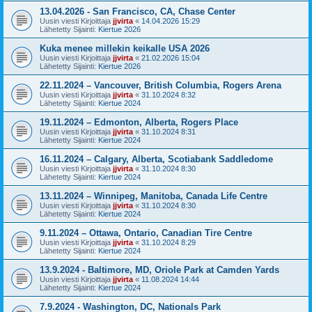
13.04.2026 - San Francisco, CA, Chase Center
Uusin viesti Kirjoittaja
jjvirta
«
14.04.2026 15:29
Lähetetty Sijainti:
Kiertue 2026
Kuka menee millekin keikalle USA 2026
Uusin viesti Kirjoittaja
jjvirta
«
21.02.2026 15:04
Lähetetty Sijainti:
Kiertue 2026
22.11.2024 – Vancouver, British Columbia, Rogers Arena
Uusin viesti Kirjoittaja
jjvirta
«
31.10.2024 8:32
Lähetetty Sijainti:
Kiertue 2024
19.11.2024 – Edmonton, Alberta, Rogers Place
Uusin viesti Kirjoittaja
jjvirta
«
31.10.2024 8:31
Lähetetty Sijainti:
Kiertue 2024
16.11.2024 – Calgary, Alberta, Scotiabank Saddledome
Uusin viesti Kirjoittaja
jjvirta
«
31.10.2024 8:30
Lähetetty Sijainti:
Kiertue 2024
13.11.2024 – Winnipeg, Manitoba, Canada Life Centre
Uusin viesti Kirjoittaja
jjvirta
«
31.10.2024 8:30
Lähetetty Sijainti:
Kiertue 2024
9.11.2024 – Ottawa, Ontario, Canadian Tire Centre
Uusin viesti Kirjoittaja
jjvirta
«
31.10.2024 8:29
Lähetetty Sijainti:
Kiertue 2024
13.9.2024 - Baltimore, MD, Oriole Park at Camden Yards
Uusin viesti Kirjoittaja
jjvirta
«
11.08.2024 14:44
Lähetetty Sijainti:
Kiertue 2024
7.9.2024 - Washington, DC, Nationals Park