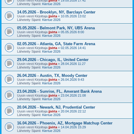
Uusin viesti Kirjoittaja
jjvirta
«
19.05.2026 17:42
Lähetetty Sijainti:
Kiertue 2026
14.05.2026 - Brooklyn, NY, Barclays Center
Uusin viesti Kirjoittaja
jjvirta
«
10.05.2026 13:02
Lähetetty Sijainti:
Kiertue 2026
05.05.2026 - Belmont Park, NY, UBS Arena
Uusin viesti Kirjoittaja
jjvirta
«
05.05.2026 8:00
Lähetetty Sijainti:
Kiertue 2026
02.05.2026 - Atlanta, GA, State Farm Arena
Uusin viesti Kirjoittaja
jjvirta
«
02.05.2026 14:41
Lähetetty Sijainti:
Kiertue 2026
29.04.2026 - Chicago, IL, United Center
Uusin viesti Kirjoittaja
jjvirta
«
28.04.2026 11:27
Lähetetty Sijainti:
Kiertue 2026
26.04.2026 - Austin, TX, Moody Center
Uusin viesti Kirjoittaja
jjvirta
«
26.04.2026 9:43
Lähetetty Sijainti:
Kiertue 2026
23.04.2026 - Sunrise, FL, Amerant Bank Arena
Uusin viesti Kirjoittaja
jjvirta
«
23.04.2026 21:08
Lähetetty Sijainti:
Kiertue 2026
20.04.2026 - Newark, NJ, Prudential Center
Uusin viesti Kirjoittaja
jjvirta
«
20.04.2026 22:12
Lähetetty Sijainti:
Kiertue 2026
16.04.2026 - Phoenix, AZ, Mortgage Matchup Center
Uusin viesti Kirjoittaja
jjvirta
«
14.04.2026 15:29
Lähetetty Sijainti:
Kiertue 2026