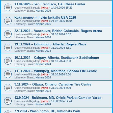
13.04.2026 - San Francisco, CA, Chase Center
Uusin viesti Kirjoittaja
jjvirta
«
14.04.2026 15:29
Lähetetty Sijainti:
Kiertue 2026
Kuka menee millekin keikalle USA 2026
Uusin viesti Kirjoittaja
jjvirta
«
21.02.2026 15:04
Lähetetty Sijainti:
Kiertue 2026
22.11.2024 – Vancouver, British Columbia, Rogers Arena
Uusin viesti Kirjoittaja
jjvirta
«
31.10.2024 8:32
Lähetetty Sijainti:
Kiertue 2024
19.11.2024 – Edmonton, Alberta, Rogers Place
Uusin viesti Kirjoittaja
jjvirta
«
31.10.2024 8:31
Lähetetty Sijainti:
Kiertue 2024
16.11.2024 – Calgary, Alberta, Scotiabank Saddledome
Uusin viesti Kirjoittaja
jjvirta
«
31.10.2024 8:30
Lähetetty Sijainti:
Kiertue 2024
13.11.2024 – Winnipeg, Manitoba, Canada Life Centre
Uusin viesti Kirjoittaja
jjvirta
«
31.10.2024 8:30
Lähetetty Sijainti:
Kiertue 2024
9.11.2024 – Ottawa, Ontario, Canadian Tire Centre
Uusin viesti Kirjoittaja
jjvirta
«
31.10.2024 8:29
Lähetetty Sijainti:
Kiertue 2024
13.9.2024 - Baltimore, MD, Oriole Park at Camden Yards
Uusin viesti Kirjoittaja
jjvirta
«
11.08.2024 14:44
Lähetetty Sijainti:
Kiertue 2024
7.9.2024 - Washington, DC, Nationals Park