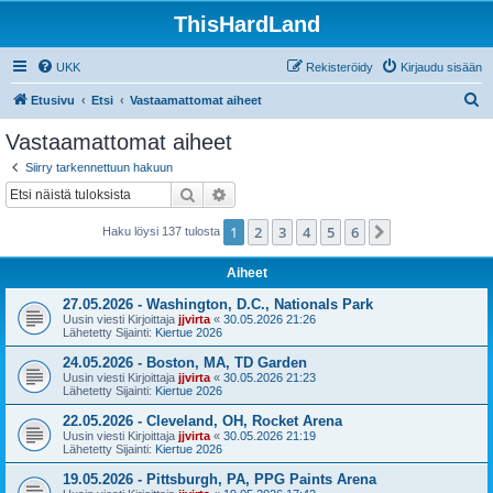
ThisHardLand
UKK
Rekisteröidy
Kirjaudu sisään
E
Etusivu
Etsi
Vastaamattomat aiheet
t
Vastaamattomat aiheet
s
Siirry tarkennettuun hakuun
i
Etsi
Tarkennettu haku
1
2
3
4
5
6
Seuraava
Haku löysi 137 tulosta
Aiheet
27.05.2026 - Washington, D.C., Nationals Park
Uusin viesti Kirjoittaja
jjvirta
«
30.05.2026 21:26
Lähetetty Sijainti:
Kiertue 2026
24.05.2026 - Boston, MA, TD Garden
Uusin viesti Kirjoittaja
jjvirta
«
30.05.2026 21:23
Lähetetty Sijainti:
Kiertue 2026
22.05.2026 - Cleveland, OH, Rocket Arena
Uusin viesti Kirjoittaja
jjvirta
«
30.05.2026 21:19
Lähetetty Sijainti:
Kiertue 2026
19.05.2026 - Pittsburgh, PA, PPG Paints Arena