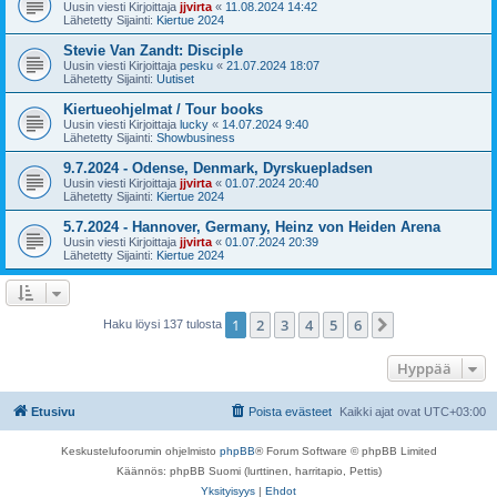
Uusin viesti Kirjoittaja
jjvirta
«
11.08.2024 14:42
Lähetetty Sijainti:
Kiertue 2024
Stevie Van Zandt: Disciple
Uusin viesti Kirjoittaja
pesku
«
21.07.2024 18:07
Lähetetty Sijainti:
Uutiset
Kiertueohjelmat / Tour books
Uusin viesti Kirjoittaja
lucky
«
14.07.2024 9:40
Lähetetty Sijainti:
Showbusiness
9.7.2024 - Odense, Denmark, Dyrskuepladsen
Uusin viesti Kirjoittaja
jjvirta
«
01.07.2024 20:40
Lähetetty Sijainti:
Kiertue 2024
5.7.2024 - Hannover, Germany, Heinz von Heiden Arena
Uusin viesti Kirjoittaja
jjvirta
«
01.07.2024 20:39
Lähetetty Sijainti:
Kiertue 2024
1
2
3
4
5
6
Seuraava
Haku löysi 137 tulosta
Hyppää
Etusivu
Poista evästeet
Kaikki ajat ovat
UTC+03:00
Keskustelufoorumin ohjelmisto
phpBB
® Forum Software © phpBB Limited
Käännös: phpBB Suomi (lurttinen, harritapio, Pettis)
Yksityisyys
|
Ehdot