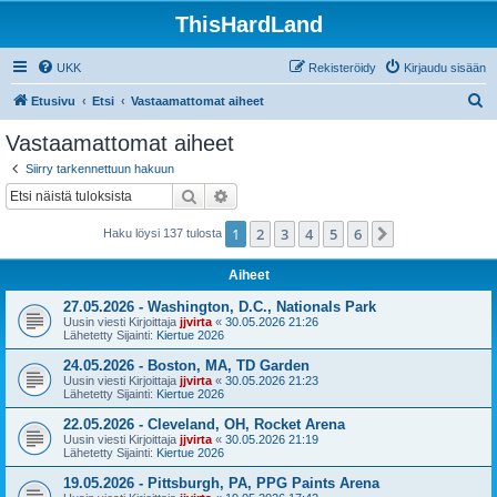
ThisHardLand
UKK
Rekisteröidy
Kirjaudu sisään
E
Etusivu
Etsi
Vastaamattomat aiheet
t
Vastaamattomat aiheet
s
Siirry tarkennettuun hakuun
i
Etsi
Tarkennettu haku
1
2
3
4
5
6
Seuraava
Haku löysi 137 tulosta
Aiheet
27.05.2026 - Washington, D.C., Nationals Park
Uusin viesti Kirjoittaja
jjvirta
«
30.05.2026 21:26
Lähetetty Sijainti:
Kiertue 2026
24.05.2026 - Boston, MA, TD Garden
Uusin viesti Kirjoittaja
jjvirta
«
30.05.2026 21:23
Lähetetty Sijainti:
Kiertue 2026
22.05.2026 - Cleveland, OH, Rocket Arena
Uusin viesti Kirjoittaja
jjvirta
«
30.05.2026 21:19
Lähetetty Sijainti:
Kiertue 2026
19.05.2026 - Pittsburgh, PA, PPG Paints Arena