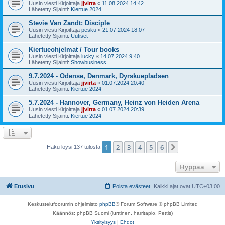
Uusin viesti Kirjoittaja
jjvirta
«
11.08.2024 14:42
Lähetetty Sijainti:
Kiertue 2024
Stevie Van Zandt: Disciple
Uusin viesti Kirjoittaja
pesku
«
21.07.2024 18:07
Lähetetty Sijainti:
Uutiset
Kiertueohjelmat / Tour books
Uusin viesti Kirjoittaja
lucky
«
14.07.2024 9:40
Lähetetty Sijainti:
Showbusiness
9.7.2024 - Odense, Denmark, Dyrskuepladsen
Uusin viesti Kirjoittaja
jjvirta
«
01.07.2024 20:40
Lähetetty Sijainti:
Kiertue 2024
5.7.2024 - Hannover, Germany, Heinz von Heiden Arena
Uusin viesti Kirjoittaja
jjvirta
«
01.07.2024 20:39
Lähetetty Sijainti:
Kiertue 2024
1
2
3
4
5
6
Seuraava
Haku löysi 137 tulosta
Hyppää
Etusivu
Poista evästeet
Kaikki ajat ovat
UTC+03:00
Keskustelufoorumin ohjelmisto
phpBB
® Forum Software © phpBB Limited
Käännös: phpBB Suomi (lurttinen, harritapio, Pettis)
Yksityisyys
|
Ehdot