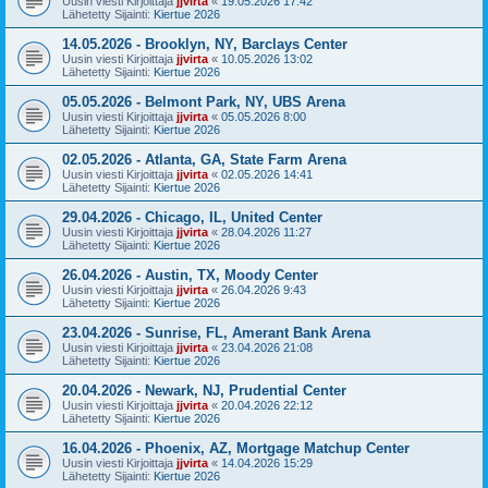
Uusin viesti Kirjoittaja
jjvirta
«
19.05.2026 17:42
Lähetetty Sijainti:
Kiertue 2026
14.05.2026 - Brooklyn, NY, Barclays Center
Uusin viesti Kirjoittaja
jjvirta
«
10.05.2026 13:02
Lähetetty Sijainti:
Kiertue 2026
05.05.2026 - Belmont Park, NY, UBS Arena
Uusin viesti Kirjoittaja
jjvirta
«
05.05.2026 8:00
Lähetetty Sijainti:
Kiertue 2026
02.05.2026 - Atlanta, GA, State Farm Arena
Uusin viesti Kirjoittaja
jjvirta
«
02.05.2026 14:41
Lähetetty Sijainti:
Kiertue 2026
29.04.2026 - Chicago, IL, United Center
Uusin viesti Kirjoittaja
jjvirta
«
28.04.2026 11:27
Lähetetty Sijainti:
Kiertue 2026
26.04.2026 - Austin, TX, Moody Center
Uusin viesti Kirjoittaja
jjvirta
«
26.04.2026 9:43
Lähetetty Sijainti:
Kiertue 2026
23.04.2026 - Sunrise, FL, Amerant Bank Arena
Uusin viesti Kirjoittaja
jjvirta
«
23.04.2026 21:08
Lähetetty Sijainti:
Kiertue 2026
20.04.2026 - Newark, NJ, Prudential Center
Uusin viesti Kirjoittaja
jjvirta
«
20.04.2026 22:12
Lähetetty Sijainti:
Kiertue 2026
16.04.2026 - Phoenix, AZ, Mortgage Matchup Center
Uusin viesti Kirjoittaja
jjvirta
«
14.04.2026 15:29
Lähetetty Sijainti:
Kiertue 2026