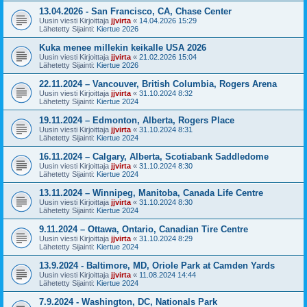
13.04.2026 - San Francisco, CA, Chase Center
Uusin viesti Kirjoittaja
jjvirta
«
14.04.2026 15:29
Lähetetty Sijainti:
Kiertue 2026
Kuka menee millekin keikalle USA 2026
Uusin viesti Kirjoittaja
jjvirta
«
21.02.2026 15:04
Lähetetty Sijainti:
Kiertue 2026
22.11.2024 – Vancouver, British Columbia, Rogers Arena
Uusin viesti Kirjoittaja
jjvirta
«
31.10.2024 8:32
Lähetetty Sijainti:
Kiertue 2024
19.11.2024 – Edmonton, Alberta, Rogers Place
Uusin viesti Kirjoittaja
jjvirta
«
31.10.2024 8:31
Lähetetty Sijainti:
Kiertue 2024
16.11.2024 – Calgary, Alberta, Scotiabank Saddledome
Uusin viesti Kirjoittaja
jjvirta
«
31.10.2024 8:30
Lähetetty Sijainti:
Kiertue 2024
13.11.2024 – Winnipeg, Manitoba, Canada Life Centre
Uusin viesti Kirjoittaja
jjvirta
«
31.10.2024 8:30
Lähetetty Sijainti:
Kiertue 2024
9.11.2024 – Ottawa, Ontario, Canadian Tire Centre
Uusin viesti Kirjoittaja
jjvirta
«
31.10.2024 8:29
Lähetetty Sijainti:
Kiertue 2024
13.9.2024 - Baltimore, MD, Oriole Park at Camden Yards
Uusin viesti Kirjoittaja
jjvirta
«
11.08.2024 14:44
Lähetetty Sijainti:
Kiertue 2024
7.9.2024 - Washington, DC, Nationals Park