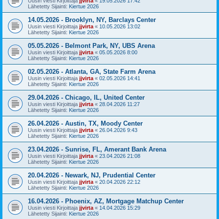
Uusin viesti Kirjoittaja
jjvirta
«
19.05.2026 17:42
Lähetetty Sijainti:
Kiertue 2026
14.05.2026 - Brooklyn, NY, Barclays Center
Uusin viesti Kirjoittaja
jjvirta
«
10.05.2026 13:02
Lähetetty Sijainti:
Kiertue 2026
05.05.2026 - Belmont Park, NY, UBS Arena
Uusin viesti Kirjoittaja
jjvirta
«
05.05.2026 8:00
Lähetetty Sijainti:
Kiertue 2026
02.05.2026 - Atlanta, GA, State Farm Arena
Uusin viesti Kirjoittaja
jjvirta
«
02.05.2026 14:41
Lähetetty Sijainti:
Kiertue 2026
29.04.2026 - Chicago, IL, United Center
Uusin viesti Kirjoittaja
jjvirta
«
28.04.2026 11:27
Lähetetty Sijainti:
Kiertue 2026
26.04.2026 - Austin, TX, Moody Center
Uusin viesti Kirjoittaja
jjvirta
«
26.04.2026 9:43
Lähetetty Sijainti:
Kiertue 2026
23.04.2026 - Sunrise, FL, Amerant Bank Arena
Uusin viesti Kirjoittaja
jjvirta
«
23.04.2026 21:08
Lähetetty Sijainti:
Kiertue 2026
20.04.2026 - Newark, NJ, Prudential Center
Uusin viesti Kirjoittaja
jjvirta
«
20.04.2026 22:12
Lähetetty Sijainti:
Kiertue 2026
16.04.2026 - Phoenix, AZ, Mortgage Matchup Center
Uusin viesti Kirjoittaja
jjvirta
«
14.04.2026 15:29
Lähetetty Sijainti:
Kiertue 2026