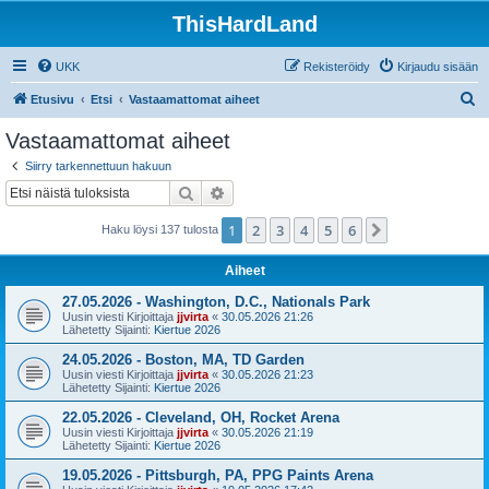
ThisHardLand
UKK
Rekisteröidy
Kirjaudu sisään
E
Etusivu
Etsi
Vastaamattomat aiheet
t
Vastaamattomat aiheet
s
Siirry tarkennettuun hakuun
i
Etsi
Tarkennettu haku
1
2
3
4
5
6
Seuraava
Haku löysi 137 tulosta
Aiheet
27.05.2026 - Washington, D.C., Nationals Park
Uusin viesti Kirjoittaja
jjvirta
«
30.05.2026 21:26
Lähetetty Sijainti:
Kiertue 2026
24.05.2026 - Boston, MA, TD Garden
Uusin viesti Kirjoittaja
jjvirta
«
30.05.2026 21:23
Lähetetty Sijainti:
Kiertue 2026
22.05.2026 - Cleveland, OH, Rocket Arena
Uusin viesti Kirjoittaja
jjvirta
«
30.05.2026 21:19
Lähetetty Sijainti:
Kiertue 2026
19.05.2026 - Pittsburgh, PA, PPG Paints Arena