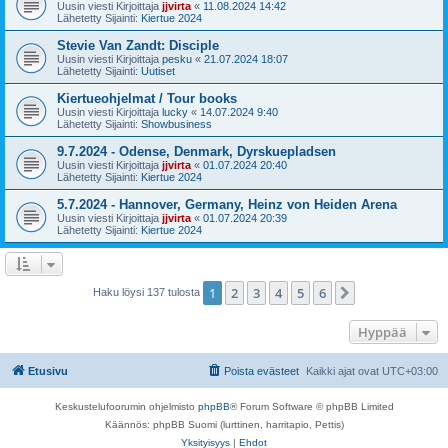
Uusin viesti Kirjoittaja
jjvirta
«
11.08.2024 14:42
Lähetetty Sijainti:
Kiertue 2024
Stevie Van Zandt: Disciple
Uusin viesti Kirjoittaja
pesku
«
21.07.2024 18:07
Lähetetty Sijainti:
Uutiset
Kiertueohjelmat / Tour books
Uusin viesti Kirjoittaja
lucky
«
14.07.2024 9:40
Lähetetty Sijainti:
Showbusiness
9.7.2024 - Odense, Denmark, Dyrskuepladsen
Uusin viesti Kirjoittaja
jjvirta
«
01.07.2024 20:40
Lähetetty Sijainti:
Kiertue 2024
5.7.2024 - Hannover, Germany, Heinz von Heiden Arena
Uusin viesti Kirjoittaja
jjvirta
«
01.07.2024 20:39
Lähetetty Sijainti:
Kiertue 2024
1
2
3
4
5
6
Seuraava
Haku löysi 137 tulosta
Hyppää
Etusivu
Poista evästeet
Kaikki ajat ovat
UTC+03:00
Keskustelufoorumin ohjelmisto
phpBB
® Forum Software © phpBB Limited
Käännös: phpBB Suomi (lurttinen, harritapio, Pettis)
Yksityisyys
|
Ehdot