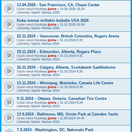
13.04.2026 - San Francisco, CA, Chase Center
Uusin viesti Kirjoittaja
jjvirta
«
14.04.2026 15:29
Lähetetty Sijainti:
Kiertue 2026
Kuka menee millekin keikalle USA 2026
Uusin viesti Kirjoittaja
jjvirta
«
21.02.2026 15:04
Lähetetty Sijainti:
Kiertue 2026
22.11.2024 – Vancouver, British Columbia, Rogers Arena
Uusin viesti Kirjoittaja
jjvirta
«
31.10.2024 8:32
Lähetetty Sijainti:
Kiertue 2024
19.11.2024 – Edmonton, Alberta, Rogers Place
Uusin viesti Kirjoittaja
jjvirta
«
31.10.2024 8:31
Lähetetty Sijainti:
Kiertue 2024
16.11.2024 – Calgary, Alberta, Scotiabank Saddledome
Uusin viesti Kirjoittaja
jjvirta
«
31.10.2024 8:30
Lähetetty Sijainti:
Kiertue 2024
13.11.2024 – Winnipeg, Manitoba, Canada Life Centre
Uusin viesti Kirjoittaja
jjvirta
«
31.10.2024 8:30
Lähetetty Sijainti:
Kiertue 2024
9.11.2024 – Ottawa, Ontario, Canadian Tire Centre
Uusin viesti Kirjoittaja
jjvirta
«
31.10.2024 8:29
Lähetetty Sijainti:
Kiertue 2024
13.9.2024 - Baltimore, MD, Oriole Park at Camden Yards
Uusin viesti Kirjoittaja
jjvirta
«
11.08.2024 14:44
Lähetetty Sijainti:
Kiertue 2024
7.9.2024 - Washington, DC, Nationals Park