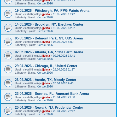
Uusin viesti Kirjoittaja
jjvirta
«
30.05.2026 21:19
Lähetetty Sijainti:
Kiertue 2026
19.05.2026 - Pittsburgh, PA, PPG Paints Arena
Uusin viesti Kirjoittaja
jjvirta
«
19.05.2026 17:42
Lähetetty Sijainti:
Kiertue 2026
14.05.2026 - Brooklyn, NY, Barclays Center
Uusin viesti Kirjoittaja
jjvirta
«
10.05.2026 13:02
Lähetetty Sijainti:
Kiertue 2026
05.05.2026 - Belmont Park, NY, UBS Arena
Uusin viesti Kirjoittaja
jjvirta
«
05.05.2026 8:00
Lähetetty Sijainti:
Kiertue 2026
02.05.2026 - Atlanta, GA, State Farm Arena
Uusin viesti Kirjoittaja
jjvirta
«
02.05.2026 14:41
Lähetetty Sijainti:
Kiertue 2026
29.04.2026 - Chicago, IL, United Center
Uusin viesti Kirjoittaja
jjvirta
«
28.04.2026 11:27
Lähetetty Sijainti:
Kiertue 2026
26.04.2026 - Austin, TX, Moody Center
Uusin viesti Kirjoittaja
jjvirta
«
26.04.2026 9:43
Lähetetty Sijainti:
Kiertue 2026
23.04.2026 - Sunrise, FL, Amerant Bank Arena
Uusin viesti Kirjoittaja
jjvirta
«
23.04.2026 21:08
Lähetetty Sijainti:
Kiertue 2026
20.04.2026 - Newark, NJ, Prudential Center
Uusin viesti Kirjoittaja
jjvirta
«
20.04.2026 22:12
Lähetetty Sijainti:
Kiertue 2026