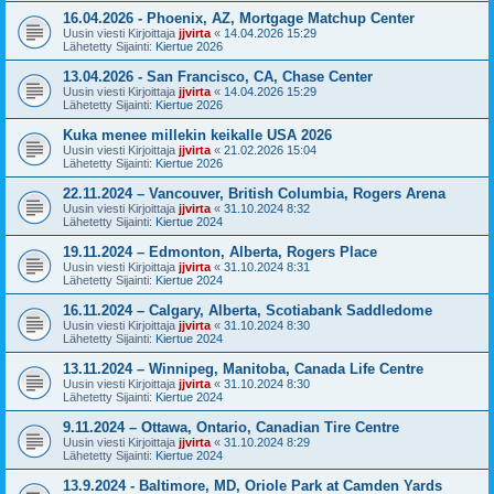
16.04.2026 - Phoenix, AZ, Mortgage Matchup Center
Uusin viesti Kirjoittaja
jjvirta
«
14.04.2026 15:29
Lähetetty Sijainti:
Kiertue 2026
13.04.2026 - San Francisco, CA, Chase Center
Uusin viesti Kirjoittaja
jjvirta
«
14.04.2026 15:29
Lähetetty Sijainti:
Kiertue 2026
Kuka menee millekin keikalle USA 2026
Uusin viesti Kirjoittaja
jjvirta
«
21.02.2026 15:04
Lähetetty Sijainti:
Kiertue 2026
22.11.2024 – Vancouver, British Columbia, Rogers Arena
Uusin viesti Kirjoittaja
jjvirta
«
31.10.2024 8:32
Lähetetty Sijainti:
Kiertue 2024
19.11.2024 – Edmonton, Alberta, Rogers Place
Uusin viesti Kirjoittaja
jjvirta
«
31.10.2024 8:31
Lähetetty Sijainti:
Kiertue 2024
16.11.2024 – Calgary, Alberta, Scotiabank Saddledome
Uusin viesti Kirjoittaja
jjvirta
«
31.10.2024 8:30
Lähetetty Sijainti:
Kiertue 2024
13.11.2024 – Winnipeg, Manitoba, Canada Life Centre
Uusin viesti Kirjoittaja
jjvirta
«
31.10.2024 8:30
Lähetetty Sijainti:
Kiertue 2024
9.11.2024 – Ottawa, Ontario, Canadian Tire Centre
Uusin viesti Kirjoittaja
jjvirta
«
31.10.2024 8:29
Lähetetty Sijainti:
Kiertue 2024
13.9.2024 - Baltimore, MD, Oriole Park at Camden Yards