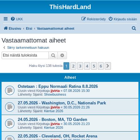
ThisHardLand
UKK
Rekisteröidy
Kirjaudu sisään
E
Etusivu
Etsi
Vastaamattomat aiheet
t
Vastaamattomat aiheet
s
Siirry tarkennettuun hakuun
i
Etsi
Tarkennettu haku
1
2
3
4
5
6
Seuraava
Haku löysi 138 tulosta
Aiheet
Ostetaan : Eppu Normaali Ratina 8.8.2026
Uusin viesti Kirjoittaja
jjvirta
«
07.08.2026 15:30
Lähetetty Sijainti:
Showbusiness
27.05.2026 - Washington, D.C., Nationals Park
Uusin viesti Kirjoittaja
jjvirta
«
30.05.2026 21:26
Lähetetty Sijainti:
Kiertue 2026
24.05.2026 - Boston, MA, TD Garden
Uusin viesti Kirjoittaja
jjvirta
«
30.05.2026 21:23
Lähetetty Sijainti:
Kiertue 2026
22.05.2026 - Cleveland, OH, Rocket Arena