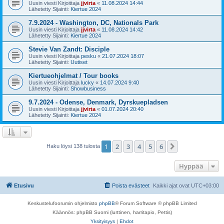
Uusin viesti Kirjoittaja
jjvirta
«
11.08.2024 14:44
Lähetetty Sijainti:
Kiertue 2024
7.9.2024 - Washington, DC, Nationals Park
Uusin viesti Kirjoittaja
jjvirta
«
11.08.2024 14:42
Lähetetty Sijainti:
Kiertue 2024
Stevie Van Zandt: Disciple
Uusin viesti Kirjoittaja
pesku
«
21.07.2024 18:07
Lähetetty Sijainti:
Uutiset
Kiertueohjelmat / Tour books
Uusin viesti Kirjoittaja
lucky
«
14.07.2024 9:40
Lähetetty Sijainti:
Showbusiness
9.7.2024 - Odense, Denmark, Dyrskuepladsen
Uusin viesti Kirjoittaja
jjvirta
«
01.07.2024 20:40
Lähetetty Sijainti:
Kiertue 2024
1
2
3
4
5
6
Seuraava
Haku löysi 138 tulosta
Hyppää
Etusivu
Poista evästeet
Kaikki ajat ovat
UTC+03:00
Keskustelufoorumin ohjelmisto
phpBB
® Forum Software © phpBB Limited
Käännös: phpBB Suomi (lurttinen, harritapio, Pettis)
Yksityisyys
|
Ehdot