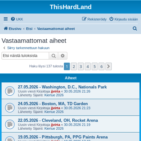
ThisHardLand
UKK
Rekisteröidy
Kirjaudu sisään
E
Etusivu
Etsi
Vastaamattomat aiheet
t
Vastaamattomat aiheet
s
Siirry tarkennettuun hakuun
i
Etsi
Tarkennettu haku
1
2
3
4
5
6
Seuraava
Haku löysi 137 tulosta
Aiheet
27.05.2026 - Washington, D.C., Nationals Park
Uusin viesti Kirjoittaja
jjvirta
«
30.05.2026 21:26
Lähetetty Sijainti:
Kiertue 2026
24.05.2026 - Boston, MA, TD Garden
Uusin viesti Kirjoittaja
jjvirta
«
30.05.2026 21:23
Lähetetty Sijainti:
Kiertue 2026
22.05.2026 - Cleveland, OH, Rocket Arena
Uusin viesti Kirjoittaja
jjvirta
«
30.05.2026 21:19
Lähetetty Sijainti:
Kiertue 2026
19.05.2026 - Pittsburgh, PA, PPG Paints Arena