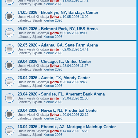
Uusin viesti Kirjoittaja
jjvirta
«
19.05.2026 17:42
Lähetetty Sijainti:
Kiertue 2026
14.05.2026 - Brooklyn, NY, Barclays Center
Uusin viesti Kirjoittaja
jjvirta
«
10.05.2026 13:02
Lähetetty Sijainti:
Kiertue 2026
05.05.2026 - Belmont Park, NY, UBS Arena
Uusin viesti Kirjoittaja
jjvirta
«
05.05.2026 8:00
Lähetetty Sijainti:
Kiertue 2026
02.05.2026 - Atlanta, GA, State Farm Arena
Uusin viesti Kirjoittaja
jjvirta
«
02.05.2026 14:41
Lähetetty Sijainti:
Kiertue 2026
29.04.2026 - Chicago, IL, United Center
Uusin viesti Kirjoittaja
jjvirta
«
28.04.2026 11:27
Lähetetty Sijainti:
Kiertue 2026
26.04.2026 - Austin, TX, Moody Center
Uusin viesti Kirjoittaja
jjvirta
«
26.04.2026 9:43
Lähetetty Sijainti:
Kiertue 2026
23.04.2026 - Sunrise, FL, Amerant Bank Arena
Uusin viesti Kirjoittaja
jjvirta
«
23.04.2026 21:08
Lähetetty Sijainti:
Kiertue 2026
20.04.2026 - Newark, NJ, Prudential Center
Uusin viesti Kirjoittaja
jjvirta
«
20.04.2026 22:12
Lähetetty Sijainti:
Kiertue 2026
16.04.2026 - Phoenix, AZ, Mortgage Matchup Center
Uusin viesti Kirjoittaja
jjvirta
«
14.04.2026 15:29
Lähetetty Sijainti:
Kiertue 2026