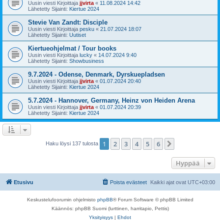
Uusin viesti Kirjoittaja
jjvirta
«
11.08.2024 14:42
Lähetetty Sijainti:
Kiertue 2024
Stevie Van Zandt: Disciple
Uusin viesti Kirjoittaja
pesku
«
21.07.2024 18:07
Lähetetty Sijainti:
Uutiset
Kiertueohjelmat / Tour books
Uusin viesti Kirjoittaja
lucky
«
14.07.2024 9:40
Lähetetty Sijainti:
Showbusiness
9.7.2024 - Odense, Denmark, Dyrskuepladsen
Uusin viesti Kirjoittaja
jjvirta
«
01.07.2024 20:40
Lähetetty Sijainti:
Kiertue 2024
5.7.2024 - Hannover, Germany, Heinz von Heiden Arena
Uusin viesti Kirjoittaja
jjvirta
«
01.07.2024 20:39
Lähetetty Sijainti:
Kiertue 2024
1
2
3
4
5
6
Seuraava
Haku löysi 137 tulosta
Hyppää
Etusivu
Poista evästeet
Kaikki ajat ovat
UTC+03:00
Keskustelufoorumin ohjelmisto
phpBB
® Forum Software © phpBB Limited
Käännös: phpBB Suomi (lurttinen, harritapio, Pettis)
Yksityisyys
|
Ehdot