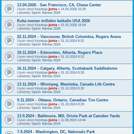
13.04.2026 - San Francisco, CA, Chase Center
Uusin viesti Kirjoittaja
jjvirta
«
14.04.2026 15:29
Lähetetty Sijainti:
Kiertue 2026
Kuka menee millekin keikalle USA 2026
Uusin viesti Kirjoittaja
jjvirta
«
21.02.2026 15:04
Lähetetty Sijainti:
Kiertue 2026
22.11.2024 – Vancouver, British Columbia, Rogers Arena
Uusin viesti Kirjoittaja
jjvirta
«
31.10.2024 8:32
Lähetetty Sijainti:
Kiertue 2024
19.11.2024 – Edmonton, Alberta, Rogers Place
Uusin viesti Kirjoittaja
jjvirta
«
31.10.2024 8:31
Lähetetty Sijainti:
Kiertue 2024
16.11.2024 – Calgary, Alberta, Scotiabank Saddledome
Uusin viesti Kirjoittaja
jjvirta
«
31.10.2024 8:30
Lähetetty Sijainti:
Kiertue 2024
13.11.2024 – Winnipeg, Manitoba, Canada Life Centre
Uusin viesti Kirjoittaja
jjvirta
«
31.10.2024 8:30
Lähetetty Sijainti:
Kiertue 2024
9.11.2024 – Ottawa, Ontario, Canadian Tire Centre
Uusin viesti Kirjoittaja
jjvirta
«
31.10.2024 8:29
Lähetetty Sijainti:
Kiertue 2024
13.9.2024 - Baltimore, MD, Oriole Park at Camden Yards
Uusin viesti Kirjoittaja
jjvirta
«
11.08.2024 14:44
Lähetetty Sijainti:
Kiertue 2024
7.9.2024 - Washington, DC, Nationals Park