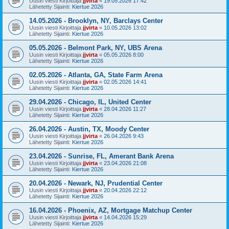
Uusin viesti Kirjoittaja
jjvirta
«
19.05.2026 17:42
Lähetetty Sijainti:
Kiertue 2026
14.05.2026 - Brooklyn, NY, Barclays Center
Uusin viesti Kirjoittaja
jjvirta
«
10.05.2026 13:02
Lähetetty Sijainti:
Kiertue 2026
05.05.2026 - Belmont Park, NY, UBS Arena
Uusin viesti Kirjoittaja
jjvirta
«
05.05.2026 8:00
Lähetetty Sijainti:
Kiertue 2026
02.05.2026 - Atlanta, GA, State Farm Arena
Uusin viesti Kirjoittaja
jjvirta
«
02.05.2026 14:41
Lähetetty Sijainti:
Kiertue 2026
29.04.2026 - Chicago, IL, United Center
Uusin viesti Kirjoittaja
jjvirta
«
28.04.2026 11:27
Lähetetty Sijainti:
Kiertue 2026
26.04.2026 - Austin, TX, Moody Center
Uusin viesti Kirjoittaja
jjvirta
«
26.04.2026 9:43
Lähetetty Sijainti:
Kiertue 2026
23.04.2026 - Sunrise, FL, Amerant Bank Arena
Uusin viesti Kirjoittaja
jjvirta
«
23.04.2026 21:08
Lähetetty Sijainti:
Kiertue 2026
20.04.2026 - Newark, NJ, Prudential Center
Uusin viesti Kirjoittaja
jjvirta
«
20.04.2026 22:12
Lähetetty Sijainti:
Kiertue 2026
16.04.2026 - Phoenix, AZ, Mortgage Matchup Center
Uusin viesti Kirjoittaja
jjvirta
«
14.04.2026 15:29
Lähetetty Sijainti:
Kiertue 2026