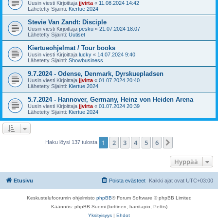
Uusin viesti Kirjoittaja
jjvirta
«
11.08.2024 14:42
Lähetetty Sijainti:
Kiertue 2024
Stevie Van Zandt: Disciple
Uusin viesti Kirjoittaja
pesku
«
21.07.2024 18:07
Lähetetty Sijainti:
Uutiset
Kiertueohjelmat / Tour books
Uusin viesti Kirjoittaja
lucky
«
14.07.2024 9:40
Lähetetty Sijainti:
Showbusiness
9.7.2024 - Odense, Denmark, Dyrskuepladsen
Uusin viesti Kirjoittaja
jjvirta
«
01.07.2024 20:40
Lähetetty Sijainti:
Kiertue 2024
5.7.2024 - Hannover, Germany, Heinz von Heiden Arena
Uusin viesti Kirjoittaja
jjvirta
«
01.07.2024 20:39
Lähetetty Sijainti:
Kiertue 2024
1
2
3
4
5
6
Seuraava
Haku löysi 137 tulosta
Hyppää
Etusivu
Poista evästeet
Kaikki ajat ovat
UTC+03:00
Keskustelufoorumin ohjelmisto
phpBB
® Forum Software © phpBB Limited
Käännös: phpBB Suomi (lurttinen, harritapio, Pettis)
Yksityisyys
|
Ehdot