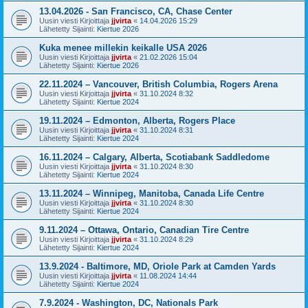
13.04.2026 - San Francisco, CA, Chase Center
Uusin viesti Kirjoittaja
jjvirta
«
14.04.2026 15:29
Lähetetty Sijainti:
Kiertue 2026
Kuka menee millekin keikalle USA 2026
Uusin viesti Kirjoittaja
jjvirta
«
21.02.2026 15:04
Lähetetty Sijainti:
Kiertue 2026
22.11.2024 – Vancouver, British Columbia, Rogers Arena
Uusin viesti Kirjoittaja
jjvirta
«
31.10.2024 8:32
Lähetetty Sijainti:
Kiertue 2024
19.11.2024 – Edmonton, Alberta, Rogers Place
Uusin viesti Kirjoittaja
jjvirta
«
31.10.2024 8:31
Lähetetty Sijainti:
Kiertue 2024
16.11.2024 – Calgary, Alberta, Scotiabank Saddledome
Uusin viesti Kirjoittaja
jjvirta
«
31.10.2024 8:30
Lähetetty Sijainti:
Kiertue 2024
13.11.2024 – Winnipeg, Manitoba, Canada Life Centre
Uusin viesti Kirjoittaja
jjvirta
«
31.10.2024 8:30
Lähetetty Sijainti:
Kiertue 2024
9.11.2024 – Ottawa, Ontario, Canadian Tire Centre
Uusin viesti Kirjoittaja
jjvirta
«
31.10.2024 8:29
Lähetetty Sijainti:
Kiertue 2024
13.9.2024 - Baltimore, MD, Oriole Park at Camden Yards
Uusin viesti Kirjoittaja
jjvirta
«
11.08.2024 14:44
Lähetetty Sijainti:
Kiertue 2024
7.9.2024 - Washington, DC, Nationals Park