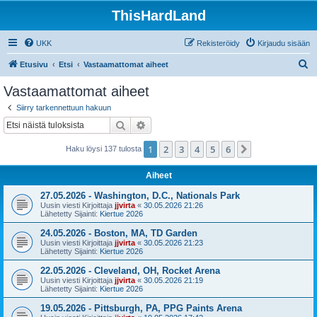
ThisHardLand
UKK
Rekisteröidy
Kirjaudu sisään
E
Etusivu
Etsi
Vastaamattomat aiheet
t
Vastaamattomat aiheet
s
Siirry tarkennettuun hakuun
i
Etsi
Tarkennettu haku
1
2
3
4
5
6
Seuraava
Haku löysi 137 tulosta
Aiheet
27.05.2026 - Washington, D.C., Nationals Park
Uusin viesti Kirjoittaja
jjvirta
«
30.05.2026 21:26
Lähetetty Sijainti:
Kiertue 2026
24.05.2026 - Boston, MA, TD Garden
Uusin viesti Kirjoittaja
jjvirta
«
30.05.2026 21:23
Lähetetty Sijainti:
Kiertue 2026
22.05.2026 - Cleveland, OH, Rocket Arena
Uusin viesti Kirjoittaja
jjvirta
«
30.05.2026 21:19
Lähetetty Sijainti:
Kiertue 2026
19.05.2026 - Pittsburgh, PA, PPG Paints Arena