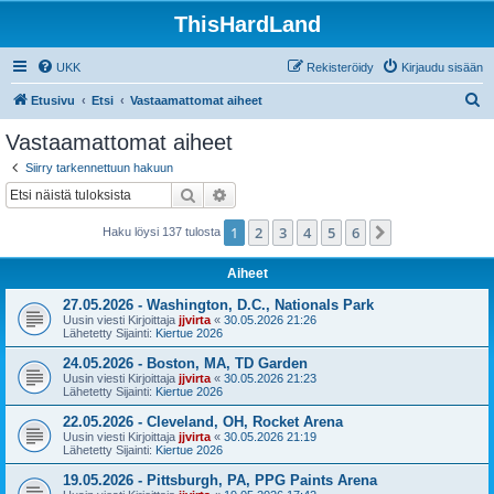
ThisHardLand
UKK
Rekisteröidy
Kirjaudu sisään
E
Etusivu
Etsi
Vastaamattomat aiheet
t
Vastaamattomat aiheet
s
Siirry tarkennettuun hakuun
i
Etsi
Tarkennettu haku
1
2
3
4
5
6
Seuraava
Haku löysi 137 tulosta
Aiheet
27.05.2026 - Washington, D.C., Nationals Park
Uusin viesti Kirjoittaja
jjvirta
«
30.05.2026 21:26
Lähetetty Sijainti:
Kiertue 2026
24.05.2026 - Boston, MA, TD Garden
Uusin viesti Kirjoittaja
jjvirta
«
30.05.2026 21:23
Lähetetty Sijainti:
Kiertue 2026
22.05.2026 - Cleveland, OH, Rocket Arena
Uusin viesti Kirjoittaja
jjvirta
«
30.05.2026 21:19
Lähetetty Sijainti:
Kiertue 2026
19.05.2026 - Pittsburgh, PA, PPG Paints Arena