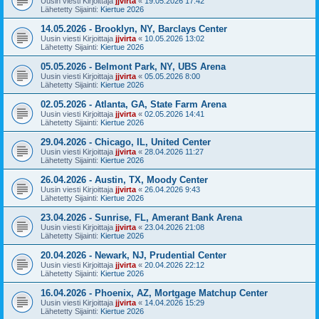
Uusin viesti Kirjoittaja
jjvirta
«
19.05.2026 17:42
Lähetetty Sijainti:
Kiertue 2026
14.05.2026 - Brooklyn, NY, Barclays Center
Uusin viesti Kirjoittaja
jjvirta
«
10.05.2026 13:02
Lähetetty Sijainti:
Kiertue 2026
05.05.2026 - Belmont Park, NY, UBS Arena
Uusin viesti Kirjoittaja
jjvirta
«
05.05.2026 8:00
Lähetetty Sijainti:
Kiertue 2026
02.05.2026 - Atlanta, GA, State Farm Arena
Uusin viesti Kirjoittaja
jjvirta
«
02.05.2026 14:41
Lähetetty Sijainti:
Kiertue 2026
29.04.2026 - Chicago, IL, United Center
Uusin viesti Kirjoittaja
jjvirta
«
28.04.2026 11:27
Lähetetty Sijainti:
Kiertue 2026
26.04.2026 - Austin, TX, Moody Center
Uusin viesti Kirjoittaja
jjvirta
«
26.04.2026 9:43
Lähetetty Sijainti:
Kiertue 2026
23.04.2026 - Sunrise, FL, Amerant Bank Arena
Uusin viesti Kirjoittaja
jjvirta
«
23.04.2026 21:08
Lähetetty Sijainti:
Kiertue 2026
20.04.2026 - Newark, NJ, Prudential Center
Uusin viesti Kirjoittaja
jjvirta
«
20.04.2026 22:12
Lähetetty Sijainti:
Kiertue 2026
16.04.2026 - Phoenix, AZ, Mortgage Matchup Center
Uusin viesti Kirjoittaja
jjvirta
«
14.04.2026 15:29
Lähetetty Sijainti:
Kiertue 2026