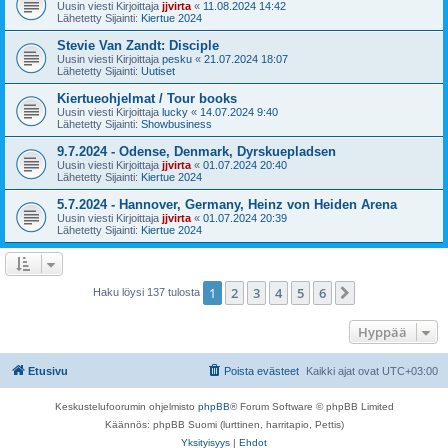
Uusin viesti Kirjoittaja
jjvirta
«
11.08.2024 14:42
Lähetetty Sijainti:
Kiertue 2024
Stevie Van Zandt: Disciple
Uusin viesti Kirjoittaja
pesku
«
21.07.2024 18:07
Lähetetty Sijainti:
Uutiset
Kiertueohjelmat / Tour books
Uusin viesti Kirjoittaja
lucky
«
14.07.2024 9:40
Lähetetty Sijainti:
Showbusiness
9.7.2024 - Odense, Denmark, Dyrskuepladsen
Uusin viesti Kirjoittaja
jjvirta
«
01.07.2024 20:40
Lähetetty Sijainti:
Kiertue 2024
5.7.2024 - Hannover, Germany, Heinz von Heiden Arena
Uusin viesti Kirjoittaja
jjvirta
«
01.07.2024 20:39
Lähetetty Sijainti:
Kiertue 2024
1
2
3
4
5
6
Seuraava
Haku löysi 137 tulosta
Hyppää
Etusivu
Poista evästeet
Kaikki ajat ovat
UTC+03:00
Keskustelufoorumin ohjelmisto
phpBB
® Forum Software © phpBB Limited
Käännös: phpBB Suomi (lurttinen, harritapio, Pettis)
Yksityisyys
|
Ehdot