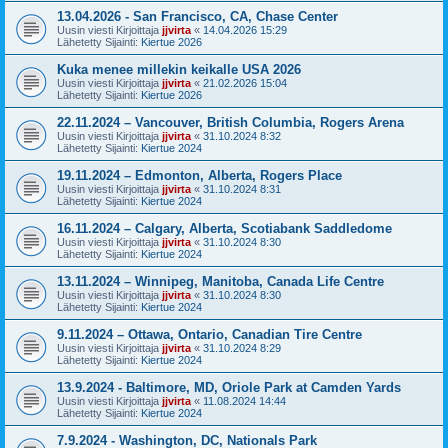
13.04.2026 - San Francisco, CA, Chase Center
Uusin viesti Kirjoittaja
jjvirta
«
14.04.2026 15:29
Lähetetty Sijainti:
Kiertue 2026
Kuka menee millekin keikalle USA 2026
Uusin viesti Kirjoittaja
jjvirta
«
21.02.2026 15:04
Lähetetty Sijainti:
Kiertue 2026
22.11.2024 – Vancouver, British Columbia, Rogers Arena
Uusin viesti Kirjoittaja
jjvirta
«
31.10.2024 8:32
Lähetetty Sijainti:
Kiertue 2024
19.11.2024 – Edmonton, Alberta, Rogers Place
Uusin viesti Kirjoittaja
jjvirta
«
31.10.2024 8:31
Lähetetty Sijainti:
Kiertue 2024
16.11.2024 – Calgary, Alberta, Scotiabank Saddledome
Uusin viesti Kirjoittaja
jjvirta
«
31.10.2024 8:30
Lähetetty Sijainti:
Kiertue 2024
13.11.2024 – Winnipeg, Manitoba, Canada Life Centre
Uusin viesti Kirjoittaja
jjvirta
«
31.10.2024 8:30
Lähetetty Sijainti:
Kiertue 2024
9.11.2024 – Ottawa, Ontario, Canadian Tire Centre
Uusin viesti Kirjoittaja
jjvirta
«
31.10.2024 8:29
Lähetetty Sijainti:
Kiertue 2024
13.9.2024 - Baltimore, MD, Oriole Park at Camden Yards
Uusin viesti Kirjoittaja
jjvirta
«
11.08.2024 14:44
Lähetetty Sijainti:
Kiertue 2024
7.9.2024 - Washington, DC, Nationals Park