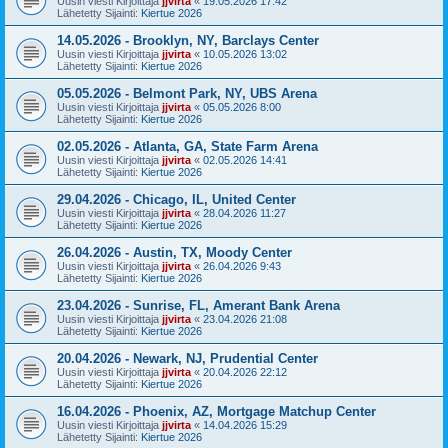
Uusin viesti Kirjoittaja
jjvirta
«
19.05.2026 17:42
Lähetetty Sijainti:
Kiertue 2026
14.05.2026 - Brooklyn, NY, Barclays Center
Uusin viesti Kirjoittaja
jjvirta
«
10.05.2026 13:02
Lähetetty Sijainti:
Kiertue 2026
05.05.2026 - Belmont Park, NY, UBS Arena
Uusin viesti Kirjoittaja
jjvirta
«
05.05.2026 8:00
Lähetetty Sijainti:
Kiertue 2026
02.05.2026 - Atlanta, GA, State Farm Arena
Uusin viesti Kirjoittaja
jjvirta
«
02.05.2026 14:41
Lähetetty Sijainti:
Kiertue 2026
29.04.2026 - Chicago, IL, United Center
Uusin viesti Kirjoittaja
jjvirta
«
28.04.2026 11:27
Lähetetty Sijainti:
Kiertue 2026
26.04.2026 - Austin, TX, Moody Center
Uusin viesti Kirjoittaja
jjvirta
«
26.04.2026 9:43
Lähetetty Sijainti:
Kiertue 2026
23.04.2026 - Sunrise, FL, Amerant Bank Arena
Uusin viesti Kirjoittaja
jjvirta
«
23.04.2026 21:08
Lähetetty Sijainti:
Kiertue 2026
20.04.2026 - Newark, NJ, Prudential Center
Uusin viesti Kirjoittaja
jjvirta
«
20.04.2026 22:12
Lähetetty Sijainti:
Kiertue 2026
16.04.2026 - Phoenix, AZ, Mortgage Matchup Center
Uusin viesti Kirjoittaja
jjvirta
«
14.04.2026 15:29
Lähetetty Sijainti:
Kiertue 2026