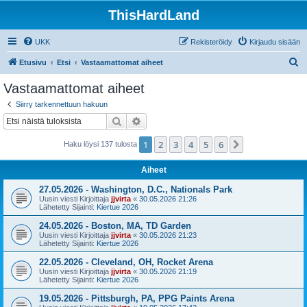
ThisHardLand
UKK
Rekisteröidy
Kirjaudu sisään
E
Etusivu
Etsi
Vastaamattomat aiheet
t
Vastaamattomat aiheet
s
Siirry tarkennettuun hakuun
i
Etsi
Tarkennettu haku
1
2
3
4
5
6
Seuraava
Haku löysi 137 tulosta
Aiheet
27.05.2026 - Washington, D.C., Nationals Park
Uusin viesti Kirjoittaja
jjvirta
«
30.05.2026 21:26
Lähetetty Sijainti:
Kiertue 2026
24.05.2026 - Boston, MA, TD Garden
Uusin viesti Kirjoittaja
jjvirta
«
30.05.2026 21:23
Lähetetty Sijainti:
Kiertue 2026
22.05.2026 - Cleveland, OH, Rocket Arena
Uusin viesti Kirjoittaja
jjvirta
«
30.05.2026 21:19
Lähetetty Sijainti:
Kiertue 2026
19.05.2026 - Pittsburgh, PA, PPG Paints Arena