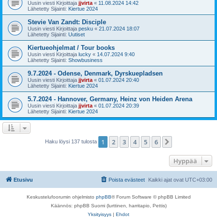
Uusin viesti Kirjoittaja
jjvirta
«
11.08.2024 14:42
Lähetetty Sijainti:
Kiertue 2024
Stevie Van Zandt: Disciple
Uusin viesti Kirjoittaja
pesku
«
21.07.2024 18:07
Lähetetty Sijainti:
Uutiset
Kiertueohjelmat / Tour books
Uusin viesti Kirjoittaja
lucky
«
14.07.2024 9:40
Lähetetty Sijainti:
Showbusiness
9.7.2024 - Odense, Denmark, Dyrskuepladsen
Uusin viesti Kirjoittaja
jjvirta
«
01.07.2024 20:40
Lähetetty Sijainti:
Kiertue 2024
5.7.2024 - Hannover, Germany, Heinz von Heiden Arena
Uusin viesti Kirjoittaja
jjvirta
«
01.07.2024 20:39
Lähetetty Sijainti:
Kiertue 2024
1
2
3
4
5
6
Seuraava
Haku löysi 137 tulosta
Hyppää
Etusivu
Poista evästeet
Kaikki ajat ovat
UTC+03:00
Keskustelufoorumin ohjelmisto
phpBB
® Forum Software © phpBB Limited
Käännös: phpBB Suomi (lurttinen, harritapio, Pettis)
Yksityisyys
|
Ehdot