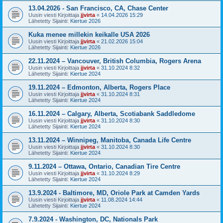
13.04.2026 - San Francisco, CA, Chase Center
Uusin viesti Kirjoittaja
jjvirta
«
14.04.2026 15:29
Lähetetty Sijainti:
Kiertue 2026
Kuka menee millekin keikalle USA 2026
Uusin viesti Kirjoittaja
jjvirta
«
21.02.2026 15:04
Lähetetty Sijainti:
Kiertue 2026
22.11.2024 – Vancouver, British Columbia, Rogers Arena
Uusin viesti Kirjoittaja
jjvirta
«
31.10.2024 8:32
Lähetetty Sijainti:
Kiertue 2024
19.11.2024 – Edmonton, Alberta, Rogers Place
Uusin viesti Kirjoittaja
jjvirta
«
31.10.2024 8:31
Lähetetty Sijainti:
Kiertue 2024
16.11.2024 – Calgary, Alberta, Scotiabank Saddledome
Uusin viesti Kirjoittaja
jjvirta
«
31.10.2024 8:30
Lähetetty Sijainti:
Kiertue 2024
13.11.2024 – Winnipeg, Manitoba, Canada Life Centre
Uusin viesti Kirjoittaja
jjvirta
«
31.10.2024 8:30
Lähetetty Sijainti:
Kiertue 2024
9.11.2024 – Ottawa, Ontario, Canadian Tire Centre
Uusin viesti Kirjoittaja
jjvirta
«
31.10.2024 8:29
Lähetetty Sijainti:
Kiertue 2024
13.9.2024 - Baltimore, MD, Oriole Park at Camden Yards
Uusin viesti Kirjoittaja
jjvirta
«
11.08.2024 14:44
Lähetetty Sijainti:
Kiertue 2024
7.9.2024 - Washington, DC, Nationals Park