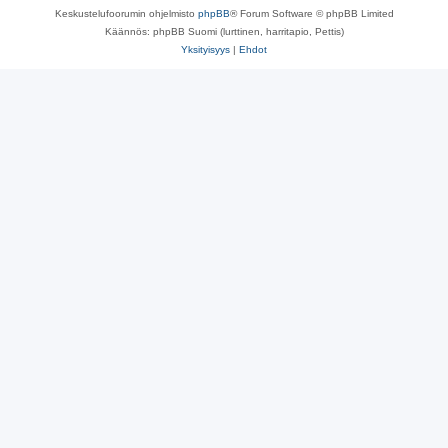
Keskustelufoorumin ohjelmisto
phpBB
® Forum Software © phpBB Limited
Käännös: phpBB Suomi (lurttinen, harritapio, Pettis)
Yksityisyys
|
Ehdot