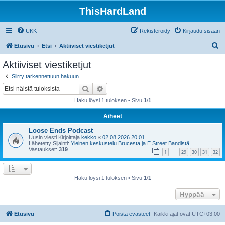
ThisHardLand
UKK
Rekisteröidy
Kirjaudu sisään
E
Etusivu
Etsi
Aktiiviset viestiketjut
t
Aktiiviset viestiketjut
s
Siirry tarkennettuun hakuun
i
Etsi
Tarkennettu haku
Haku löysi 1 tuloksen • Sivu
1
/
1
Aiheet
Loose Ends Podcast
Uusin viesti Kirjoittaja
kekko
«
02.08.2026 20:01
Lähetetty Sijainti:
Yleinen keskustelu Brucesta ja E Street Bandistä
Vastaukset:
319
1
29
30
31
32
…
Haku löysi 1 tuloksen • Sivu
1
/
1
Hyppää
Etusivu
Poista evästeet
Kaikki ajat ovat
UTC+03:00