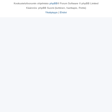
Keskustelufoorumin ohjelmisto
phpBB
® Forum Software © phpBB Limited
Käännös: phpBB Suomi (lurttinen, harritapio, Pettis)
Yksityisyys
|
Ehdot