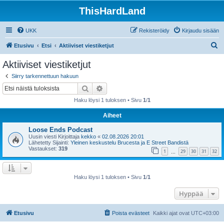
ThisHardLand
UKK
Rekisteröidy
Kirjaudu sisään
E
Etusivu
Etsi
Aktiiviset viestiketjut
t
Aktiiviset viestiketjut
s
Siirry tarkennettuun hakuun
i
Etsi
Tarkennettu haku
Haku löysi 1 tuloksen • Sivu
1
/
1
Aiheet
Loose Ends Podcast
Uusin viesti Kirjoittaja
kekko
«
02.08.2026 20:01
Lähetetty Sijainti:
Yleinen keskustelu Brucesta ja E Street Bandistä
Vastaukset:
319
1
29
30
31
32
…
Haku löysi 1 tuloksen • Sivu
1
/
1
Hyppää
Etusivu
Poista evästeet
Kaikki ajat ovat
UTC+03:00