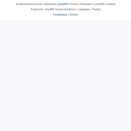
Keskustelufoorumin ohjelmisto
phpBB
® Forum Software © phpBB Limited
Käännös: phpBB Suomi (lurttinen, harritapio, Pettis)
Yksityisyys
|
Ehdot