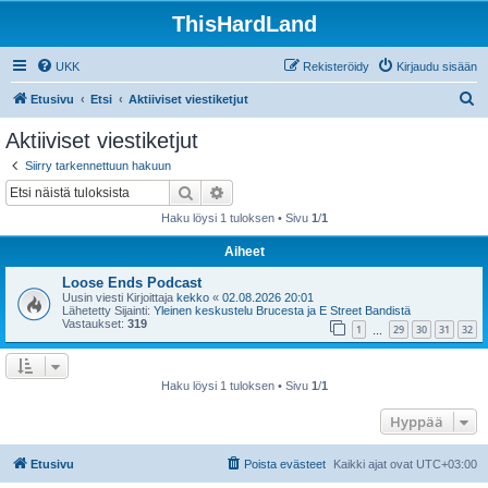
ThisHardLand
UKK
Rekisteröidy
Kirjaudu sisään
E
Etusivu
Etsi
Aktiiviset viestiketjut
t
Aktiiviset viestiketjut
s
Siirry tarkennettuun hakuun
i
Etsi
Tarkennettu haku
Haku löysi 1 tuloksen • Sivu
1
/
1
Aiheet
Loose Ends Podcast
Uusin viesti Kirjoittaja
kekko
«
02.08.2026 20:01
Lähetetty Sijainti:
Yleinen keskustelu Brucesta ja E Street Bandistä
Vastaukset:
319
1
29
30
31
32
…
Haku löysi 1 tuloksen • Sivu
1
/
1
Hyppää
Etusivu
Poista evästeet
Kaikki ajat ovat
UTC+03:00