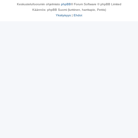
Keskustelufoorumin ohjelmisto
phpBB
® Forum Software © phpBB Limited
Käännös: phpBB Suomi (lurttinen, harritapio, Pettis)
Yksityisyys
|
Ehdot