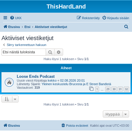
ThisHardLand
UKK
Rekisteröidy
Kirjaudu sisään
E
Etusivu
Etsi
Aktiiviset viestiketjut
t
Aktiiviset viestiketjut
s
Siirry tarkennettuun hakuun
i
Etsi
Tarkennettu haku
Haku löysi 1 tuloksen • Sivu
1
/
1
Aiheet
Loose Ends Podcast
Uusin viesti Kirjoittaja
kekko
«
02.08.2026 20:01
Lähetetty Sijainti:
Yleinen keskustelu Brucesta ja E Street Bandistä
Vastaukset:
319
1
29
30
31
32
…
Haku löysi 1 tuloksen • Sivu
1
/
1
Hyppää
Etusivu
Poista evästeet
Kaikki ajat ovat
UTC+03:00