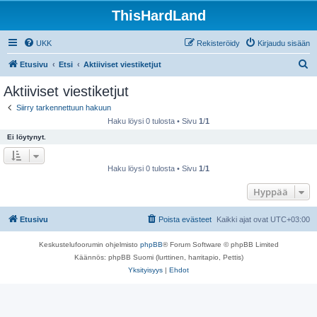
ThisHardLand
UKK
Rekisteröidy
Kirjaudu sisään
E
Etusivu
Etsi
Aktiiviset viestiketjut
t
Aktiiviset viestiketjut
s
Siirry tarkennettuun hakuun
i
Haku löysi 0 tulosta • Sivu
1
/
1
Ei löytynyt.
Haku löysi 0 tulosta • Sivu
1
/
1
Hyppää
Etusivu
Poista evästeet
Kaikki ajat ovat
UTC+03:00
Keskustelufoorumin ohjelmisto
phpBB
® Forum Software © phpBB Limited
Käännös: phpBB Suomi (lurttinen, harritapio, Pettis)
Yksityisyys
|
Ehdot