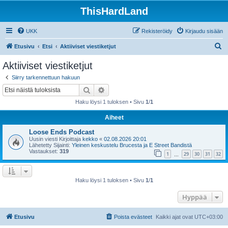
ThisHardLand
UKK
Rekisteröidy
Kirjaudu sisään
E
Etusivu
Etsi
Aktiiviset viestiketjut
t
Aktiiviset viestiketjut
s
Siirry tarkennettuun hakuun
i
Etsi
Tarkennettu haku
Haku löysi 1 tuloksen • Sivu
1
/
1
Aiheet
Loose Ends Podcast
Uusin viesti Kirjoittaja
kekko
«
02.08.2026 20:01
Lähetetty Sijainti:
Yleinen keskustelu Brucesta ja E Street Bandistä
Vastaukset:
319
1
29
30
31
32
…
Haku löysi 1 tuloksen • Sivu
1
/
1
Hyppää
Etusivu
Poista evästeet
Kaikki ajat ovat
UTC+03:00