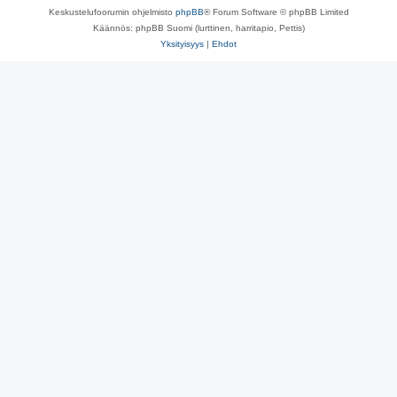
Keskustelufoorumin ohjelmisto
phpBB
® Forum Software © phpBB Limited
Käännös: phpBB Suomi (lurttinen, harritapio, Pettis)
Yksityisyys
|
Ehdot