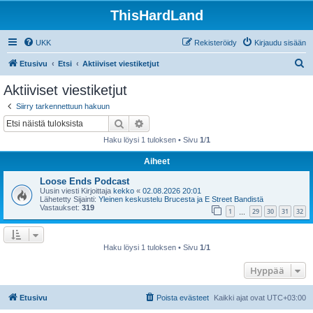
ThisHardLand
UKK
Rekisteröidy
Kirjaudu sisään
E
Etusivu
Etsi
Aktiiviset viestiketjut
t
Aktiiviset viestiketjut
s
Siirry tarkennettuun hakuun
i
Etsi
Tarkennettu haku
Haku löysi 1 tuloksen • Sivu
1
/
1
Aiheet
Loose Ends Podcast
Uusin viesti Kirjoittaja
kekko
«
02.08.2026 20:01
Lähetetty Sijainti:
Yleinen keskustelu Brucesta ja E Street Bandistä
Vastaukset:
319
1
29
30
31
32
…
Haku löysi 1 tuloksen • Sivu
1
/
1
Hyppää
Etusivu
Poista evästeet
Kaikki ajat ovat
UTC+03:00