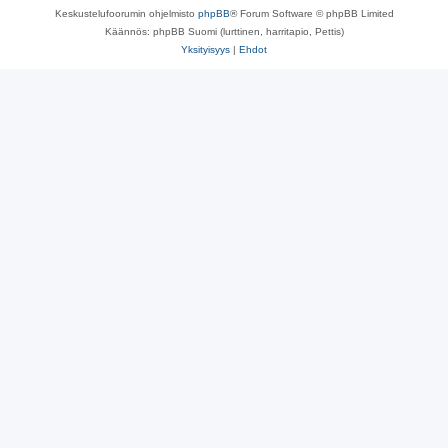
Keskustelufoorumin ohjelmisto
phpBB
® Forum Software © phpBB Limited
Käännös: phpBB Suomi (lurttinen, harritapio, Pettis)
Yksityisyys
|
Ehdot