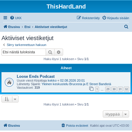
ThisHardLand
UKK
Rekisteröidy
Kirjaudu sisään
E
Etusivu
Etsi
Aktiiviset viestiketjut
t
Aktiiviset viestiketjut
s
Siirry tarkennettuun hakuun
i
Etsi
Tarkennettu haku
Haku löysi 1 tuloksen • Sivu
1
/
1
Aiheet
Loose Ends Podcast
Uusin viesti Kirjoittaja
kekko
«
02.08.2026 20:01
Lähetetty Sijainti:
Yleinen keskustelu Brucesta ja E Street Bandistä
Vastaukset:
319
1
29
30
31
32
…
Haku löysi 1 tuloksen • Sivu
1
/
1
Hyppää
Etusivu
Poista evästeet
Kaikki ajat ovat
UTC+03:00