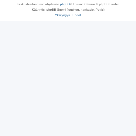
Keskustelufoorumin ohjelmisto
phpBB
® Forum Software © phpBB Limited
Käännös: phpBB Suomi (lurttinen, harritapio, Pettis)
Yksityisyys
|
Ehdot