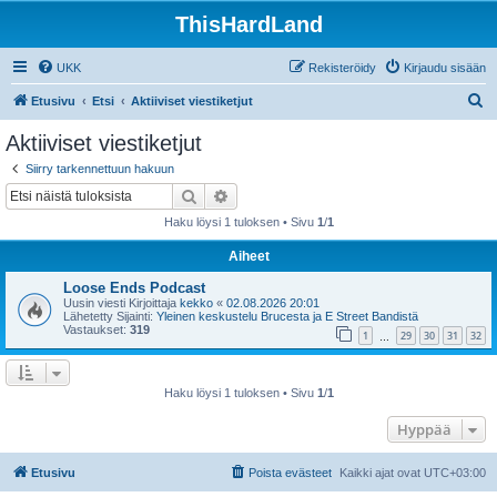
ThisHardLand
UKK
Rekisteröidy
Kirjaudu sisään
E
Etusivu
Etsi
Aktiiviset viestiketjut
t
Aktiiviset viestiketjut
s
Siirry tarkennettuun hakuun
i
Etsi
Tarkennettu haku
Haku löysi 1 tuloksen • Sivu
1
/
1
Aiheet
Loose Ends Podcast
Uusin viesti Kirjoittaja
kekko
«
02.08.2026 20:01
Lähetetty Sijainti:
Yleinen keskustelu Brucesta ja E Street Bandistä
Vastaukset:
319
1
29
30
31
32
…
Haku löysi 1 tuloksen • Sivu
1
/
1
Hyppää
Etusivu
Poista evästeet
Kaikki ajat ovat
UTC+03:00