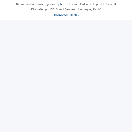
Keskustelufoorumin ohjelmisto
phpBB
® Forum Software © phpBB Limited
Käännös: phpBB Suomi (lurttinen, harritapio, Pettis)
Yksityisyys
|
Ehdot