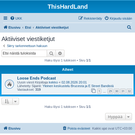
ThisHardLand
UKK
Rekisteröidy
Kirjaudu sisään
E
Etusivu
Etsi
Aktiiviset viestiketjut
t
Aktiiviset viestiketjut
s
Siirry tarkennettuun hakuun
i
Etsi
Tarkennettu haku
Haku löysi 1 tuloksen • Sivu
1
/
1
Aiheet
Loose Ends Podcast
Uusin viesti Kirjoittaja
kekko
«
02.08.2026 20:01
Lähetetty Sijainti:
Yleinen keskustelu Brucesta ja E Street Bandistä
Vastaukset:
319
1
29
30
31
32
…
Haku löysi 1 tuloksen • Sivu
1
/
1
Hyppää
Etusivu
Poista evästeet
Kaikki ajat ovat
UTC+03:00