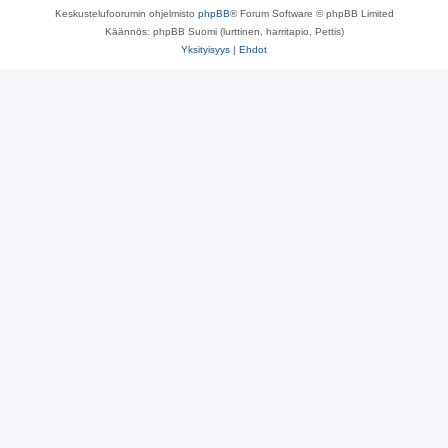
Keskustelufoorumin ohjelmisto
phpBB
® Forum Software © phpBB Limited
Käännös: phpBB Suomi (lurttinen, harritapio, Pettis)
Yksityisyys
|
Ehdot