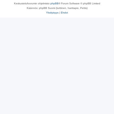
Keskustelufoorumin ohjelmisto
phpBB
® Forum Software © phpBB Limited
Käännös: phpBB Suomi (lurttinen, harritapio, Pettis)
Yksityisyys
|
Ehdot