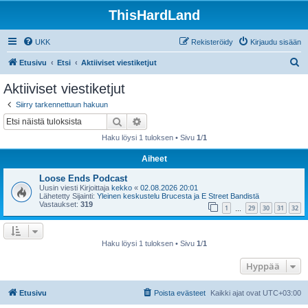
ThisHardLand
UKK
Rekisteröidy
Kirjaudu sisään
E
Etusivu
Etsi
Aktiiviset viestiketjut
t
Aktiiviset viestiketjut
s
Siirry tarkennettuun hakuun
i
Etsi
Tarkennettu haku
Haku löysi 1 tuloksen • Sivu
1
/
1
Aiheet
Loose Ends Podcast
Uusin viesti Kirjoittaja
kekko
«
02.08.2026 20:01
Lähetetty Sijainti:
Yleinen keskustelu Brucesta ja E Street Bandistä
Vastaukset:
319
1
29
30
31
32
…
Haku löysi 1 tuloksen • Sivu
1
/
1
Hyppää
Etusivu
Poista evästeet
Kaikki ajat ovat
UTC+03:00