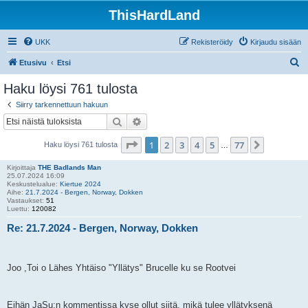
ThisHardLand
UKK
Rekisteröidy
Kirjaudu sisään
E
Etusivu
Etsi
t
Haku löysi 761 tulosta
s
Siirry tarkennettuun hakuun
i
Etsi
Tarkennettu haku
Sivu
1
/
77
1
2
3
4
5
77
Seuraava
Haku löysi 761 tulosta
…
Kirjoittaja
THE Badlands Man
25.07.2024 16:09
Keskustelualue:
Kiertue 2024
Aihe:
21.7.2024 - Bergen, Norway, Dokken
Vastaukset:
51
Luettu:
120082
Re: 21.7.2024 - Bergen, Norway, Dokken
Joo ,Toi o Lähes Yhtäiso "Yllätys" Brucelle ku se Rootvei
Eihän JaSu:n kommentissa kyse ollut siitä, mikä tulee yllätyksenä