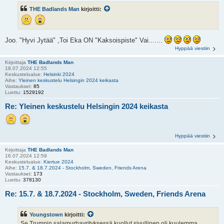
THE Badlands Man
kirjoitti:
Joo. "Hyvi Jytää" ,Toi Eka ON "Kaksoispiste" Vai.......
Hyppää viestiin
Kirjoittaja
THE Badlands Man
18.07.2024 12:55
Keskustelualue:
Helsinki 2024
Aihe:
Yleinen keskustelu Helsingin 2024 keikasta
Vastaukset:
85
Luettu:
1529192
Re: Yleinen keskustelu Helsingin 2024 keikasta
Hyppää viestiin
Kirjoittaja
THE Badlands Man
16.07.2024 12:59
Keskustelualue:
Kiertue 2024
Aihe:
15.7. & 18.7.2024 - Stockholm, Sweden, Friends Arena
Vastaukset:
173
Luettu:
378130
Re: 15.7. & 18.7.2024 - Stockholm, Sweden, Friends Arena
Youngstown
kirjoitti:
Se Trumpin salamurhayrityksessä kuollut sivullinen oli kuulemma