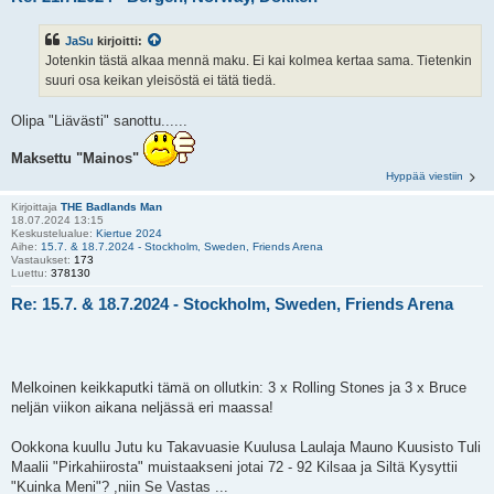
JaSu
kirjoitti:
Jotenkin tästä alkaa mennä maku. Ei kai kolmea kertaa sama. Tietenkin
suuri osa keikan yleisöstä ei tätä tiedä.
Olipa "Liävästi" sanottu......
Maksettu "Mainos"
Hyppää viestiin
Kirjoittaja
THE Badlands Man
18.07.2024 13:15
Keskustelualue:
Kiertue 2024
Aihe:
15.7. & 18.7.2024 - Stockholm, Sweden, Friends Arena
Vastaukset:
173
Luettu:
378130
Re: 15.7. & 18.7.2024 - Stockholm, Sweden, Friends Arena
Melkoinen keikkaputki tämä on ollutkin: 3 x Rolling Stones ja 3 x Bruce
neljän viikon aikana neljässä eri maassa!
Ookkona kuullu Jutu ku Takavuasie Kuulusa Laulaja Mauno Kuusisto Tuli
Maalii "Pirkahiirosta" muistaakseni jotai 72 - 92 Kilsaa ja Siltä Kysyttii
"Kuinka Meni"? ,niin Se Vastas ...