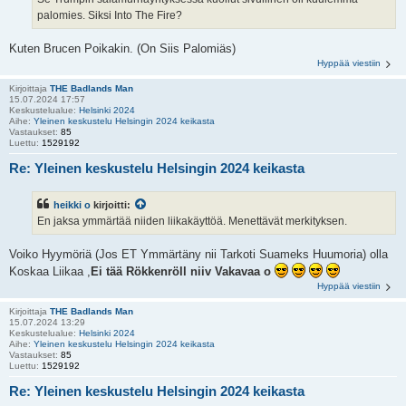
palomies. Siksi Into The Fire?
Kuten Brucen Poikakin. (On Siis Palomiäs)
Hyppää viestiin
Kirjoittaja
THE Badlands Man
15.07.2024 17:57
Keskustelualue:
Helsinki 2024
Aihe:
Yleinen keskustelu Helsingin 2024 keikasta
Vastaukset:
85
Luettu:
1529192
Re: Yleinen keskustelu Helsingin 2024 keikasta
heikki o
kirjoitti:
En jaksa ymmärtää niiden liikakäyttöä. Menettävät merkityksen.
Voiko Hyymöriä (Jos ET Ymmärtäny nii Tarkoti Suameks Huumoria) olla
Koskaa Liikaa ,
Ei tää Rökkenröll niiv Vakavaa o
Hyppää viestiin
Kirjoittaja
THE Badlands Man
15.07.2024 13:29
Keskustelualue:
Helsinki 2024
Aihe:
Yleinen keskustelu Helsingin 2024 keikasta
Vastaukset:
85
Luettu:
1529192
Re: Yleinen keskustelu Helsingin 2024 keikasta