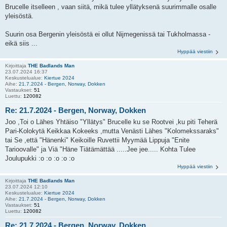
Brucelle itselleen , vaan siitä, mikä tulee yllätyksenä suurimmalle osalle
yleisöstä.
Suurin osa Bergenin yleisöstä ei ollut Nijmegenissä tai Tukholmassa -
eikä siis ...
Hyppää viestiin
Kirjoittaja
THE Badlands Man
23.07.2024 16:37
Keskustelualue:
Kiertue 2024
Aihe:
21.7.2024 - Bergen, Norway, Dokken
Vastaukset:
51
Luettu:
120082
Re: 21.7.2024 - Bergen, Norway, Dokken
Joo ,Toi o Lähes Yhtäiso "Yllätys" Brucelle ku se Rootvei ,ku piti Teherä
Pari-Kolokytä Keikkaa Kokeeks ,mutta Venästi Lähes "Kolomekssaraks"
tai Se ,että "Hänenki" Keikoille Ruvettii Myymää Lippuja "Enite
Tarioovalle" ja Viä "Häne Tiätämättää .....Jee jee..... Kohta Tulee
Joulupukki :o :o :o :o :o
Hyppää viestiin
Kirjoittaja
THE Badlands Man
23.07.2024 12:10
Keskustelualue:
Kiertue 2024
Aihe:
21.7.2024 - Bergen, Norway, Dokken
Vastaukset:
51
Luettu:
120082
Re: 21.7.2024 - Bergen, Norway, Dokken