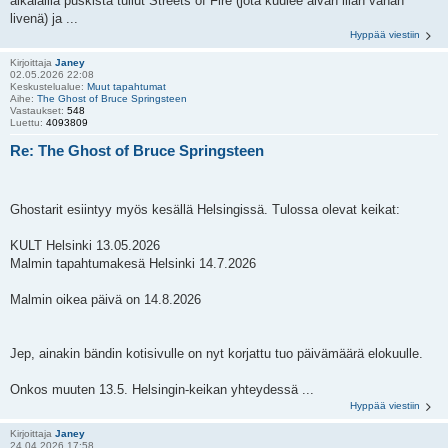
aikalailla puskista tullut Streets of Fire (jota kuulee aivan liian vähän
livenä) ja ...
Hyppää viestiin
Kirjoittaja
Janey
02.05.2026 22:08
Keskustelualue:
Muut tapahtumat
Aihe:
The Ghost of Bruce Springsteen
Vastaukset:
548
Luettu:
4093809
Re: The Ghost of Bruce Springsteen
Ghostarit esiintyy myös kesällä Helsingissä. Tulossa olevat keikat:
KULT Helsinki 13.05.2026
Malmin tapahtumakesä Helsinki 14.7.2026
Malmin oikea päivä on 14.8.2026
Jep, ainakin bändin kotisivulle on nyt korjattu tuo päivämäärä elokuulle.
Onkos muuten 13.5. Helsingin-keikan yhteydessä ...
Hyppää viestiin
Kirjoittaja
Janey
24.04.2026 17:58