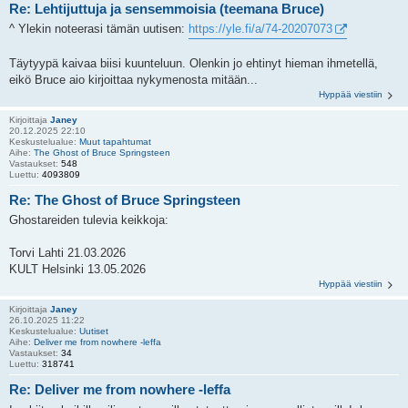
Re: Lehtijuttuja ja sensemmoisia (teemana Bruce)
^ Ylekin noteerasi tämän uutisen:
https://yle.fi/a/74-20207073
Täytyypä kaivaa biisi kuunteluun. Olenkin jo ehtinyt hieman ihmetellä,
eikö Bruce aio kirjoittaa nykymenosta mitään...
Hyppää viestiin
Kirjoittaja
Janey
20.12.2025 22:10
Keskustelualue:
Muut tapahtumat
Aihe:
The Ghost of Bruce Springsteen
Vastaukset:
548
Luettu:
4093809
Re: The Ghost of Bruce Springsteen
Ghostareiden tulevia keikkoja:
Torvi Lahti 21.03.2026
KULT Helsinki 13.05.2026
Hyppää viestiin
Kirjoittaja
Janey
26.10.2025 11:22
Keskustelualue:
Uutiset
Aihe:
Deliver me from nowhere -leffa
Vastaukset:
34
Luettu:
318741
Re: Deliver me from nowhere -leffa