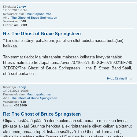
Kirjoittaja
Janey
17.06.2026 8:34
Keskustelualue:
Muut tapahtumat
Aihe:
The Ghost of Bruce Springsteen
Vastaukset:
548
Luettu:
4093809
Re: The Ghost of Bruce Springsteen
^ En olisi pistänyt pahakseni, jos olisin ollut todistamassa tuota(kin)
keikkaa.
Tarkemmat tiedot Malmin tapahtumakesän keikasta löytyvät täältä:
https://malmitalo.fi/fi/tapahtumat/event/0716627EB9DCF697B90218F740
3CD5D2/The_Ghost_of_Bruce_Springsteen___the_E_Street_Band Sääli,
että soittoaika on ...
Hyppää viestiin
Kirjoittaja
Janey
14.05.2026 10:06
Keskustelualue:
Muut tapahtumat
Aihe:
The Ghost of Bruce Springsteen
Vastaukset:
548
Luettu:
4093809
Re: The Ghost of Bruce Springsteen
Olipa virkistävää päästä eilen kuulemaan sitä parasta musiikkia livenä
pitkästä aikaa! Suurinta herkkua allekirjoittaneelle olivat keikan aloittanut
akustinen, omaan top 3 -listaan sisältyvä The Ghost of Tom Joad ,