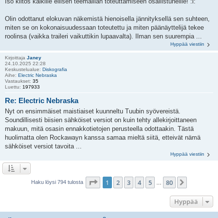
Iso kiitos kaikille eilisen teemaillan toteuttamiseen osallistuneille! :l:
Olin odottanut elokuvan näkemistä hienoisella jännityksellä sen suhteen,
miten se on kokonaisuudessaan toteutettu ja miten päänäyttelijä tekee
roolinsa (vaikka traileri vaikuttikin lupaavalta). Ilman sen suurempia ...
Hyppää viestiin
Kirjoittaja
Janey
24.10.2025 22:28
Keskustelualue:
Diskografia
Aihe:
Electric Nebraska
Vastaukset:
35
Luettu:
197933
Re: Electric Nebraska
Nyt on ensimmäiset maistiaiset kuunneltu Tuubin syövereistä.
Soundillisesti biisien sähköiset versiot on kuin tehty allekirjoittaneen
makuun, mitä osasin ennakkotietojen perusteella odottaakin. Tästä
huolimatta olen Rockawayn kanssa samaa mieltä siitä, etteivät nämä
sähköiset versiot tavoita ...
Hyppää viestiin
Sivu
1
/
80
1
2
3
4
5
80
Seuraava
Haku löysi 794 tulosta
…
Hyppää