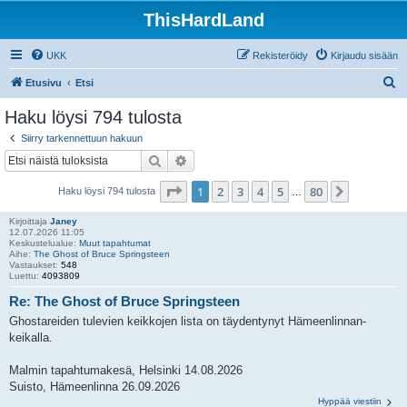
ThisHardLand
UKK
Rekisteröidy
Kirjaudu sisään
E
Etusivu
Etsi
t
Haku löysi 794 tulosta
s
Siirry tarkennettuun hakuun
i
Etsi
Tarkennettu haku
Sivu
1
/
80
1
2
3
4
5
80
Seuraava
Haku löysi 794 tulosta
…
Kirjoittaja
Janey
12.07.2026 11:05
Keskustelualue:
Muut tapahtumat
Aihe:
The Ghost of Bruce Springsteen
Vastaukset:
548
Luettu:
4093809
Re: The Ghost of Bruce Springsteen
Ghostareiden tulevien keikkojen lista on täydentynyt Hämeenlinnan-
keikalla.
Malmin tapahtumakesä, Helsinki 14.08.2026
Suisto, Hämeenlinna 26.09.2026
Hyppää viestiin