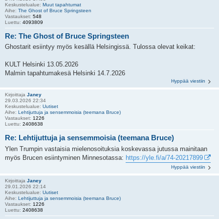
Keskustelualue:
Muut tapahtumat
Aihe:
The Ghost of Bruce Springsteen
Vastaukset:
548
Luettu:
4093809
Re: The Ghost of Bruce Springsteen
Ghostarit esiintyy myös kesällä Helsingissä. Tulossa olevat keikat:
KULT Helsinki 13.05.2026
Malmin tapahtumakesä Helsinki 14.7.2026
Hyppää viestiin
Kirjoittaja
Janey
29.03.2026 22:34
Keskustelualue:
Uutiset
Aihe:
Lehtijuttuja ja sensemmoisia (teemana Bruce)
Vastaukset:
1226
Luettu:
2408638
Re: Lehtijuttuja ja sensemmoisia (teemana Bruce)
Ylen Trumpin vastaisia mielenosoituksia koskevassa jutussa mainitaan
myös Brucen esiintyminen Minnesotassa:
https://yle.fi/a/74-20217899
Hyppää viestiin
Kirjoittaja
Janey
29.01.2026 22:14
Keskustelualue:
Uutiset
Aihe:
Lehtijuttuja ja sensemmoisia (teemana Bruce)
Vastaukset:
1226
Luettu:
2408638