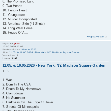
8. The Promised Land
9. Two Hearts
10. Hungry Heart
11. Youngstown
12. Murder Incorporated
13. American Skin (41 Shots)
14. Long Walk Home
15. House Of A ...
Hyppää viestiin
Kirjoittaja
jjvirta
10.05.2026 13:01
Keskustelualue:
Kiertue 2026
Aihe:
11.05. & 16.05.2026 - New York, NY, Madison Square Garden
Vastaukset:
1
Luettu:
3491
11.05. & 16.05.2026 - New York, NY, Madison Square Garden
11.5.
1. War
2. Born In The USA
3. Death To My Hometown
4. Clampdown
5. No Surrender
6. Darkness On The Edge Of Town
7. Streets Of Minneapolis