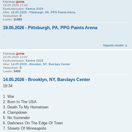
Kirjoittaja
jjvirta
19.05.2026 17:42
Keskustelualue:
Kiertue 2026
Aihe:
19.05.2026 - Pittsburgh, PA, PPG Paints Arena
Vastaukset:
0
Luettu:
11493
19.05.2026 - Pittsburgh, PA, PPG Paints Arena
.
Hyppää viestiin
Kirjoittaja
jjvirta
10.05.2026 13:02
Keskustelualue:
Kiertue 2026
Aihe:
14.05.2026 - Brooklyn, NY, Barclays Center
Vastaukset:
0
Luettu:
5400
14.05.2026 - Brooklyn, NY, Barclays Center
19:34
1. War
2. Born In The USA
3. Death To My Hometown
4. Clampdown
5. No Surrender
6. Darkness On The Edge Of Town
7. Streets Of Minneapolis