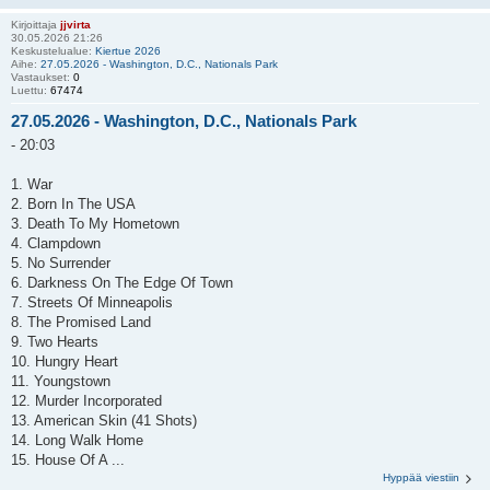
Kirjoittaja
jjvirta
30.05.2026 21:26
Keskustelualue:
Kiertue 2026
Aihe:
27.05.2026 - Washington, D.C., Nationals Park
Vastaukset:
0
Luettu:
67474
27.05.2026 - Washington, D.C., Nationals Park
- 20:03
1. War
2. Born In The USA
3. Death To My Hometown
4. Clampdown
5. No Surrender
6. Darkness On The Edge Of Town
7. Streets Of Minneapolis
8. The Promised Land
9. Two Hearts
10. Hungry Heart
11. Youngstown
12. Murder Incorporated
13. American Skin (41 Shots)
14. Long Walk Home
15. House Of A ...
Hyppää viestiin