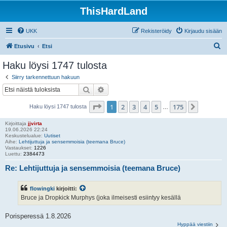
ThisHardLand
UKK
Rekisteröidy
Kirjaudu sisään
E
Etusivu
Etsi
t
Haku löysi 1747 tulosta
s
Siirry tarkennettuun hakuun
i
Etsi
Tarkennettu haku
Sivu
1
/
175
1
2
3
4
5
175
Seuraav
Haku löysi 1747 tulosta
…
Kirjoittaja
jjvirta
19.06.2026 22:24
Keskustelualue:
Uutiset
Aihe:
Lehtijuttuja ja sensemmoisia (teemana Bruce)
Vastaukset:
1226
Luettu:
2384473
Re: Lehtijuttuja ja sensemmoisia (teemana Bruce)
flowingki
kirjoitti:
Bruce ja Dropkick Murphys (joka ilmeisesti esiintyy kesällä
Porisperessä 1.8.2026
Hyppää viestiin