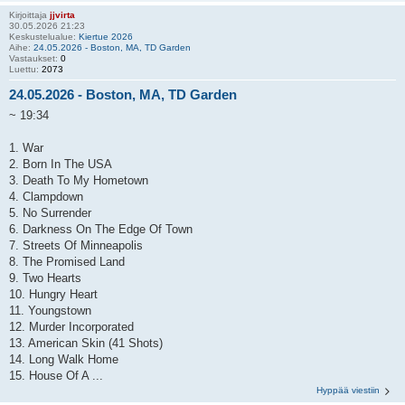
Kirjoittaja
jjvirta
30.05.2026 21:23
Keskustelualue:
Kiertue 2026
Aihe:
24.05.2026 - Boston, MA, TD Garden
Vastaukset:
0
Luettu:
2073
24.05.2026 - Boston, MA, TD Garden
~ 19:34
1. War
2. Born In The USA
3. Death To My Hometown
4. Clampdown
5. No Surrender
6. Darkness On The Edge Of Town
7. Streets Of Minneapolis
8. The Promised Land
9. Two Hearts
10. Hungry Heart
11. Youngstown
12. Murder Incorporated
13. American Skin (41 Shots)
14. Long Walk Home
15. House Of A ...
Hyppää viestiin