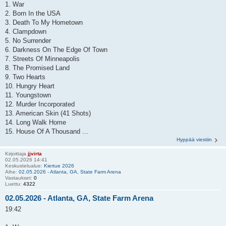
1. War
2. Born In the USA
3. Death To My Hometown
4. Clampdown
5. No Surrender
6. Darkness On The Edge Of Town
7. Streets Of Minneapolis
8. The Promised Land
9. Two Hearts
10. Hungry Heart
11. Youngstown
12. Murder Incorporated
13. American Skin (41 Shots)
14. Long Walk Home
15. House Of A Thousand ...
Hyppää viestiin
Kirjoittaja
jjvirta
02.05.2026 14:41
Keskustelualue:
Kiertue 2026
Aihe:
02.05.2026 - Atlanta, GA, State Farm Arena
Vastaukset:
0
Luettu:
4322
02.05.2026 - Atlanta, GA, State Farm Arena
19:42