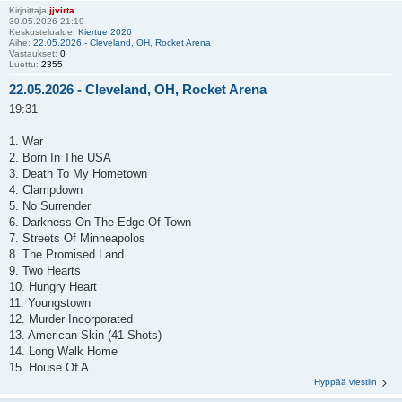
Kirjoittaja
jjvirta
30.05.2026 21:19
Keskustelualue:
Kiertue 2026
Aihe:
22.05.2026 - Cleveland, OH, Rocket Arena
Vastaukset:
0
Luettu:
2355
22.05.2026 - Cleveland, OH, Rocket Arena
19:31
1. War
2. Born In The USA
3. Death To My Hometown
4. Clampdown
5. No Surrender
6. Darkness On The Edge Of Town
7. Streets Of Minneapolos
8. The Promised Land
9. Two Hearts
10. Hungry Heart
11. Youngstown
12. Murder Incorporated
13. American Skin (41 Shots)
14. Long Walk Home
15. House Of A ...
Hyppää viestiin