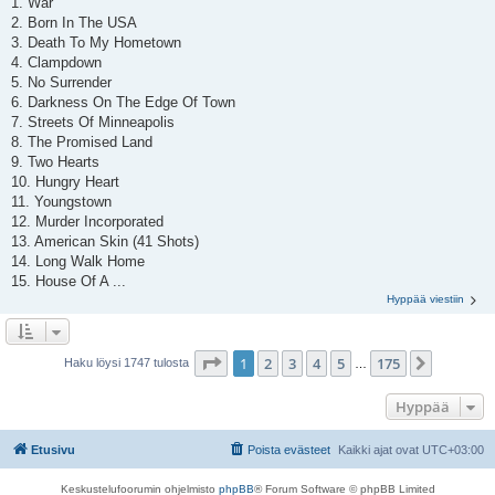
1. War
2. Born In The USA
3. Death To My Hometown
4. Clampdown
5. No Surrender
6. Darkness On The Edge Of Town
7. Streets Of Minneapolis
8. The Promised Land
9. Two Hearts
10. Hungry Heart
11. Youngstown
12. Murder Incorporated
13. American Skin (41 Shots)
14. Long Walk Home
15. House Of A ...
Hyppää viestiin
Sivu
1
/
175
1
2
3
4
5
175
Seuraav
Haku löysi 1747 tulosta
…
Hyppää
Etusivu
Poista evästeet
Kaikki ajat ovat
UTC+03:00
Keskustelufoorumin ohjelmisto
phpBB
® Forum Software © phpBB Limited