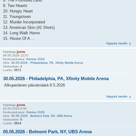
8. The Promised Land
9. Two Hearts
10. Hungry Heart
11. Youngstown
12. Murder Incorporated
13. American Skin (41 Shots)
14. Long Walk Home
15. House Of A ...
Hyppää viestiin
Kirjoittaja
jjvirta
06.05.2026 13:57
Keskustelualue:
Kiertue 2026
Aihe:
30.05.2026 - Philadelphia, PA, Xfinity Mobile Arena
Vastaukset:
1
Luettu:
3571
30.05.2026 - Philadelphia, PA, Xfinity Mobile Arena
.Alkuperäinen päivämäärä 8.5.2026
Hyppää viestiin
Kirjoittaja
jjvirta
05.05.2026 8:00
Keskustelualue:
Kiertue 2026
Aihe:
05.05.2026 - Belmont Park, NY, UBS Arena
Vastaukset:
0
Luettu:
3814
05.05.2026 - Belmont Park, NY, UBS Arena