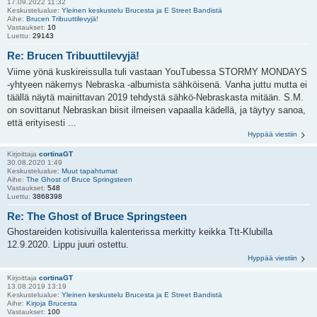
17.09.2022 11:32
Keskustelualue:
Yleinen keskustelu Brucesta ja E Street Bandistä
Aihe:
Brucen Tribuuttilevyjä!
Vastaukset:
10
Luettu:
29143
Re: Brucen Tribuuttilevyjä!
Viime yönä kuskireissulla tuli vastaan YouTubessa STORMY MONDAYS
-yhtyeen näkemys Nebraska -albumista sähköisenä. Vanha juttu mutta ei
täällä näytä mainittavan 2019 tehdystä sähkö-Nebraskasta mitään. S.M.
on sovittanut Nebraskan biisit ilmeisen vapaalla kädellä, ja täytyy sanoa,
että erityisesti ...
Hyppää viestiin
Kirjoittaja
cortinaGT
30.08.2020 1:49
Keskustelualue:
Muut tapahtumat
Aihe:
The Ghost of Bruce Springsteen
Vastaukset:
548
Luettu:
3868398
Re: The Ghost of Bruce Springsteen
Ghostareiden kotisivuilla kalenterissa merkitty keikka Ttt-Klubilla
12.9.2020. Lippu juuri ostettu.
Hyppää viestiin
Kirjoittaja
cortinaGT
13.08.2019 13:19
Keskustelualue:
Yleinen keskustelu Brucesta ja E Street Bandistä
Aihe:
Kirjoja Brucesta
Vastaukset:
100