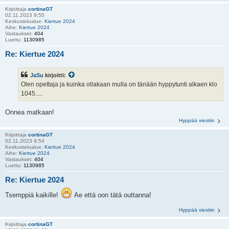
Kirjoittaja
cortinaGT
02.11.2023 9:55
Keskustelualue:
Kiertue 2024
Aihe:
Kiertue 2024
Vastaukset:
404
Luettu:
1130985
Re: Kiertue 2024
JaSu
kirjoitti:
Olen opettaja ja kuinka ollakaan mulla on tänään hyppytunti alkaen klo
1045.....
Onnea matkaan!
Hyppää viestiin
Kirjoittaja
cortinaGT
02.11.2023 9:54
Keskustelualue:
Kiertue 2024
Aihe:
Kiertue 2024
Vastaukset:
404
Luettu:
1130985
Re: Kiertue 2024
Tsemppiä kaikille!
Ae että oon tätä outtanna!
Hyppää viestiin
Kirjoittaja
cortinaGT