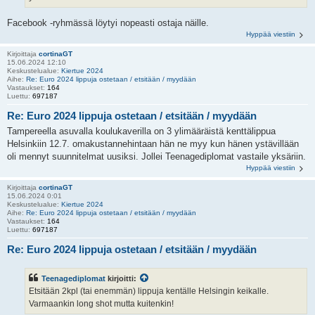
Facebook -ryhmässä löytyi nopeasti ostaja näille.
Hyppää viestiin
Kirjoittaja
cortinaGT
15.06.2024 12:10
Keskustelualue:
Kiertue 2024
Aihe:
Re: Euro 2024 lippuja ostetaan / etsitään / myydään
Vastaukset:
164
Luettu:
697187
Re: Euro 2024 lippuja ostetaan / etsitään / myydään
Tampereella asuvalla koulukaverilla on 3 ylimääräistä kenttälippua
Helsinkiin 12.7. omakustannehintaan hän ne myy kun hänen ystävillään
oli mennyt suunnitelmat uusiksi. Jollei Teenagediplomat vastaile yksäriin.
Hyppää viestiin
Kirjoittaja
cortinaGT
15.06.2024 0:01
Keskustelualue:
Kiertue 2024
Aihe:
Re: Euro 2024 lippuja ostetaan / etsitään / myydään
Vastaukset:
164
Luettu:
697187
Re: Euro 2024 lippuja ostetaan / etsitään / myydään
Teenagediplomat
kirjoitti:
Etsitään 2kpl (tai enemmän) lippuja kentälle Helsingin keikalle.
Varmaankin long shot mutta kuitenkin!