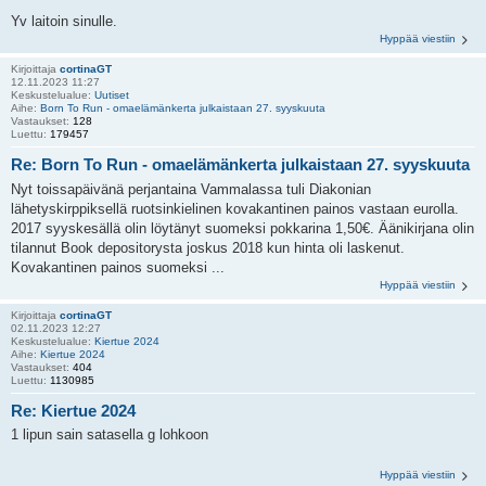
Yv laitoin sinulle.
Hyppää viestiin
Kirjoittaja
cortinaGT
12.11.2023 11:27
Keskustelualue:
Uutiset
Aihe:
Born To Run - omaelämänkerta julkaistaan 27. syyskuuta
Vastaukset:
128
Luettu:
179457
Re: Born To Run - omaelämänkerta julkaistaan 27. syyskuuta
Nyt toissapäivänä perjantaina Vammalassa tuli Diakonian
lähetyskirppiksellä ruotsinkielinen kovakantinen painos vastaan eurolla.
2017 syyskesällä olin löytänyt suomeksi pokkarina 1,50€. Äänikirjana olin
tilannut Book depositorysta joskus 2018 kun hinta oli laskenut.
Kovakantinen painos suomeksi ...
Hyppää viestiin
Kirjoittaja
cortinaGT
02.11.2023 12:27
Keskustelualue:
Kiertue 2024
Aihe:
Kiertue 2024
Vastaukset:
404
Luettu:
1130985
Re: Kiertue 2024
1 lipun sain satasella g lohkoon
Hyppää viestiin