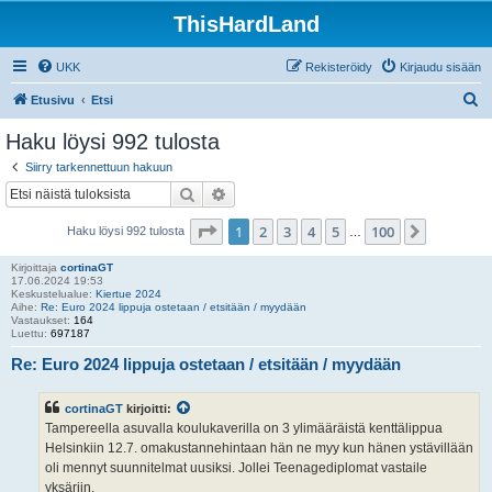
ThisHardLand
UKK
Rekisteröidy
Kirjaudu sisään
E
Etusivu
Etsi
t
Haku löysi 992 tulosta
s
Siirry tarkennettuun hakuun
i
Etsi
Tarkennettu haku
Sivu
1
/
100
1
2
3
4
5
100
Seuraav
Haku löysi 992 tulosta
…
Kirjoittaja
cortinaGT
17.06.2024 19:53
Keskustelualue:
Kiertue 2024
Aihe:
Re: Euro 2024 lippuja ostetaan / etsitään / myydään
Vastaukset:
164
Luettu:
697187
Re: Euro 2024 lippuja ostetaan / etsitään / myydään
cortinaGT
kirjoitti:
Tampereella asuvalla koulukaverilla on 3 ylimääräistä kenttälippua
Helsinkiin 12.7. omakustannehintaan hän ne myy kun hänen ystävillään
oli mennyt suunnitelmat uusiksi. Jollei Teenagediplomat vastaile
yksäriin.