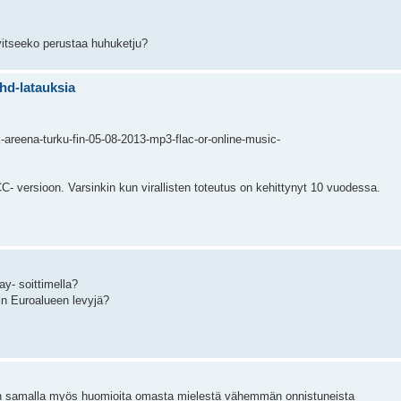
vitseeko perustaa huhuketju?
 hd-latauksia
-areena-turku-fin-05-08-2013-mp3-flac-or-online-music-
CC- versioon. Varsinkin kun virallisten toteutus on kehittynyt 10 vuodessa.
ay- soittimella?
uin Euroalueen levyjä?
toen samalla myös huomioita omasta mielestä vähemmän onnistuneista