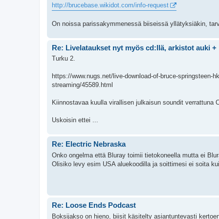
http://brucebase.wikidot.com/info-request
On noissa parissakymmenessä biiseissä yllätyksiäkin, tar
Re: Livelataukset nyt myös cd:llä, arkistot auki +
Turku 2.
https://www.nugs.net/live-download-of-bruce-springsteen-hk
streaming/45589.html
Kiinnostavaa kuulla virallisen julkaisun soundit verrattuna 
Uskoisin ettei ...
Re: Electric Nebraska
Onko ongelma että Bluray toimii tietokoneella mutta ei Blur
Olisiko levy esim USA aluekoodilla ja soittimesi ei soita k
Re: Loose Ends Podcast
Boksijakso on hieno, biisit käsitelty asiantuntevasti ker