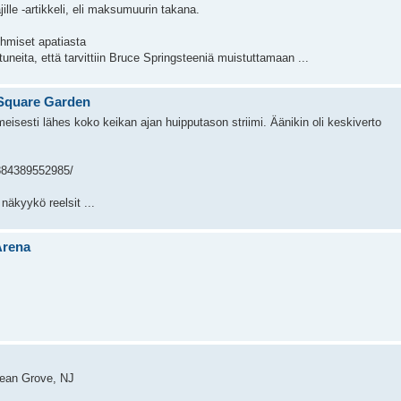
ille -artikkeli, eli maksumuurin takana.
ihmiset apatiasta
uneita, että tarvittiin Bruce Springsteeniä muistuttamaan ...
 Square Garden
meisesti lähes koko keikan ajan huipputason striimi. Äänikin oli keskiverto
884389552985/
äkyykö reelsit ...
Arena
cean Grove, NJ