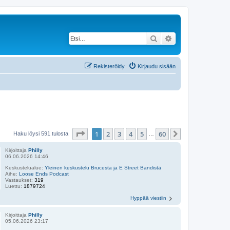
Etsi
Tarkennettu haku
Rekisteröidy
Kirjaudu sisään
Sivu
1
/
60
1
2
3
4
5
60
Seuraava
Haku löysi 591 tulosta
…
Kirjoittaja
Philly
06.06.2026 14:46
Keskustelualue:
Yleinen keskustelu Brucesta ja E Street Bandistä
Aihe:
Loose Ends Podcast
Vastaukset:
319
Luettu:
1879724
Hyppää viestiin
Kirjoittaja
Philly
05.06.2026 23:17