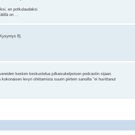
ksi, en potkulaudaksi.
lillä on ...
 (Kysymys 8).
avereiden kesken keskustelua julkaisukelpoisen podcastin sijaan.
 kokonaisen levyn ohittamista suurin piirtein sanoilla "ei huvittanut