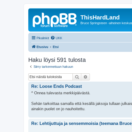
ThisHardLand
Bruce Springsteen -aiheinen keskus
Pikalinkit
UKK
Etusivu
Etsi
Haku löysi 591 tulosta
Siirry tarkennettuun hakuun
Etsi
Tarkennettu haku
Re: Loose Ends Podcast
^ Onnea tulevasta merkkipäivästä.
Sehän tarkoittaa samalla että kesällä jaksoja tullaan julkai
ainakin puolet on jo nauhoitettu.
Re: Lehtijuttuja ja sensemmoisia (teemana Bruce