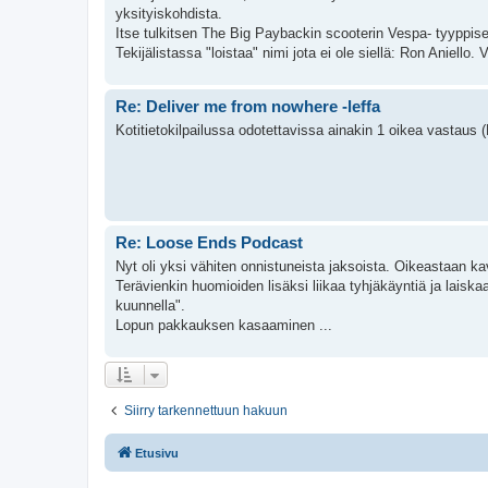
yksityiskohdista.
Itse tulkitsen The Big Paybackin scooterin Vespa- tyyppise
Tekijälistassa "loistaa" nimi jota ei ole siellä: Ron Aniello. Vä
Re: Deliver me from nowhere -leffa
Kotitietokilpailussa odotettavissa ainakin 1 oikea vastaus
Re: Loose Ends Podcast
Nyt oli yksi vähiten onnistuneista jaksoista. Oikeastaan k
Terävienkin huomioiden lisäksi liikaa tyhjäkäyntiä ja laiskaa
kuunnella".
Lopun pakkauksen kasaaminen ...
Siirry tarkennettuun hakuun
Etusivu