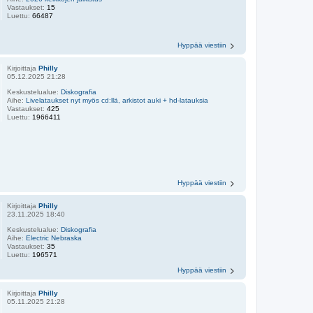
Vastaukset:
15
Luettu:
66487
Hyppää viestiin
Kirjoittaja
Philly
05.12.2025 21:28
Keskustelualue:
Diskografia
Aihe:
Livelataukset nyt myös cd:llä, arkistot auki + hd-latauksia
Vastaukset:
425
Luettu:
1966411
Hyppää viestiin
Kirjoittaja
Philly
23.11.2025 18:40
Keskustelualue:
Diskografia
Aihe:
Electric Nebraska
Vastaukset:
35
Luettu:
196571
Hyppää viestiin
Kirjoittaja
Philly
05.11.2025 21:28