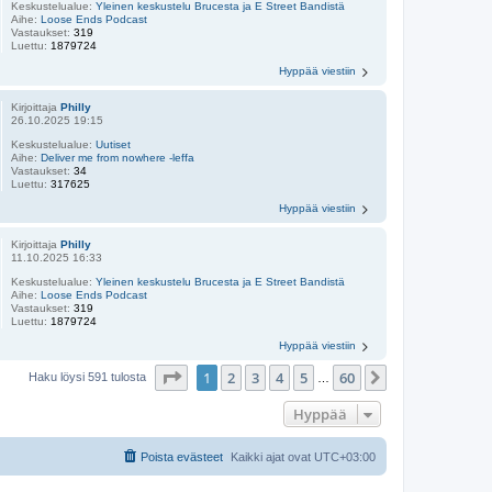
Keskustelualue:
Yleinen keskustelu Brucesta ja E Street Bandistä
Aihe:
Loose Ends Podcast
Vastaukset:
319
Luettu:
1879724
Hyppää viestiin
Kirjoittaja
Philly
26.10.2025 19:15
Keskustelualue:
Uutiset
Aihe:
Deliver me from nowhere -leffa
Vastaukset:
34
Luettu:
317625
Hyppää viestiin
Kirjoittaja
Philly
11.10.2025 16:33
Keskustelualue:
Yleinen keskustelu Brucesta ja E Street Bandistä
Aihe:
Loose Ends Podcast
Vastaukset:
319
Luettu:
1879724
Hyppää viestiin
Sivu
1
/
60
1
2
3
4
5
60
Seuraava
Haku löysi 591 tulosta
…
Hyppää
Poista evästeet
Kaikki ajat ovat
UTC+03:00