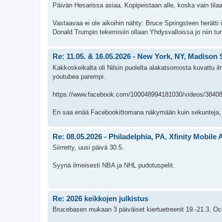
Päivän Hesarissa asiaa. Kopipeistaan alle, koska vain tilaaj
Vastaavaa ei ole aikoihin nähty: Bruce Springsteen herätti 
Donald Trumpin tekemisiin ollaan Yhdysvalloissa jo niin turt
Re: 11.05. & 16.05.2026 - New York, NY, Madison
Kakkoskeikalta oli Nilsin puolelta alakatsomosta kuvattu il
youtubea parempi.
https://www.facebook.com/100048994181030/videos/3840
En saa enää Facebookittomana näkymään kuin sekunteja, n
Re: 08.05.2026 - Philadelphia, PA, Xfinity Mobile 
Siirretty, uusi päivä 30.5.
Syynä ilmeisesti NBA ja NHL pudotuspelit.
Re: 2026 keikkojen julkistus
Brucebasen mukaan 3 päiväiset kiertuetreenit 19.-21.3. O