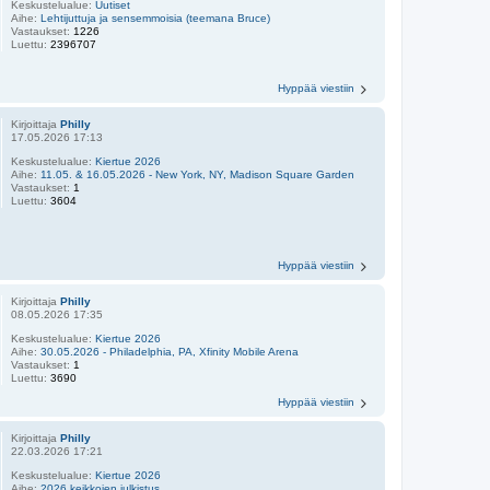
Keskustelualue:
Uutiset
Aihe:
Lehtijuttuja ja sensemmoisia (teemana Bruce)
Vastaukset:
1226
Luettu:
2396707
Hyppää viestiin
Kirjoittaja
Philly
17.05.2026 17:13
Keskustelualue:
Kiertue 2026
Aihe:
11.05. & 16.05.2026 - New York, NY, Madison Square Garden
Vastaukset:
1
Luettu:
3604
Hyppää viestiin
Kirjoittaja
Philly
08.05.2026 17:35
Keskustelualue:
Kiertue 2026
Aihe:
30.05.2026 - Philadelphia, PA, Xfinity Mobile Arena
Vastaukset:
1
Luettu:
3690
Hyppää viestiin
Kirjoittaja
Philly
22.03.2026 17:21
Keskustelualue:
Kiertue 2026
Aihe:
2026 keikkojen julkistus