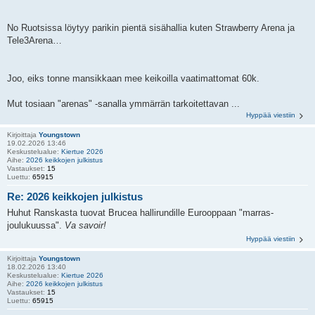
No Ruotsissa löytyy parikin pientä sisähallia kuten Strawberry Arena ja
Tele3Arena…
Joo, eiks tonne mansikkaan mee keikoilla vaatimattomat 60k.
Mut tosiaan "arenas" -sanalla ymmärrän tarkoitettavan ...
Hyppää viestiin
Kirjoittaja
Youngstown
19.02.2026 13:46
Keskustelualue:
Kiertue 2026
Aihe:
2026 keikkojen julkistus
Vastaukset:
15
Luettu:
65915
Re: 2026 keikkojen julkistus
Huhut Ranskasta tuovat Brucea hallirundille Eurooppaan "marras-
joulukuussa".
Va savoir!
Hyppää viestiin
Kirjoittaja
Youngstown
18.02.2026 13:40
Keskustelualue:
Kiertue 2026
Aihe:
2026 keikkojen julkistus
Vastaukset:
15
Luettu:
65915