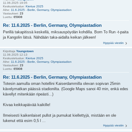
11.06.2025 19:05
Keskustelualue:
Kiertue 2025
Aihe:
11.6.2025 - Berlin, Germany, Olympiastadion
Vastaukset:
23
Luettu:
65908
Re: 11.6.2025 - Berlin, Germany, Olympiastadion
Perillä takapitissä keskellä, miksauspöydän kohdilla. Born To Run -t-paita
ja Kangolin lätsä. Nähdään taka-aidalla keikan jälkeen!
Hyppää viestiin
Kirjoittaja
Youngstown
11.06.2025 12:13
Keskustelualue:
Kiertue 2025
Aihe:
11.6.2025 - Berlin, Germany, Olympiastadion
Vastaukset:
23
Luettu:
65908
Re: 11.6.2025 - Berlin, Germany, Olympiastadion
Totesin aamulla oman hotellini Kaiserdammilla olevan sopivan 25min
kävelymatkan päässä stadionilta. (Google Maps sanoi 40 min, enkä edes
kävellyt mitenkään ripeästi...)
Kivaa keikkapäivää kaikille!
Ilmeisesti kaikenlaiset pullot ja purnukat kiellettyjä, mistään en ole
lukenut että esim 0,5 l ...
Hyppää viestiin