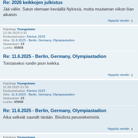
Re: 2026 keikkojen julkistus
Jää väliin. Satun olemaan keväällä Nykissä, mutta muutaman viikon liian
aikaisin.
Hyppää viestiin
Kirjoittaja
Youngstown
12.06.2025 0:31
Keskustelualue:
Kiertue 2025
Aihe:
11.6.2025 - Berlin, Germany, Olympiastadion
Vastaukset:
23
Luettu:
65908
Re: 11.6.2025 - Berlin, Germany, Olympiastadion
Toistaiseksi rundin pisin keikka.
Hyppää viestiin
Kirjoittaja
Youngstown
11.06.2025 21:50
Keskustelualue:
Kiertue 2025
Aihe:
11.6.2025 - Berlin, Germany, Olympiastadion
Vastaukset:
23
Luettu:
65908
Re: 11.6.2025 - Berlin, Germany, Olympiastadion
Aika selkeät saundit tänään. Biisilista perustekemistä.
Hyppää viestiin
Kirjoittaja
Youngstown