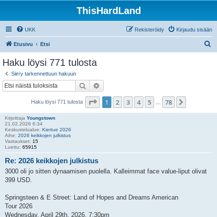
ThisHardLand
UKK
Rekisteröidy
Kirjaudu sisään
E
Etusivu
Etsi
t
Haku löysi 771 tulosta
s
Siirry tarkennettuun hakuun
i
Etsi
Tarkennettu haku
Sivu
1
/
78
1
2
3
4
5
78
Seuraava
Haku löysi 771 tulosta
…
Kirjoittaja
Youngstown
21.02.2026 6:34
Keskustelualue:
Kiertue 2026
Aihe:
2026 keikkojen julkistus
Vastaukset:
15
Luettu:
65915
Re: 2026 keikkojen julkistus
3000 oli jo sitten dynaamisen puolella. Kalleimmat face value-liput olivat
399 USD.
Springsteen & E Street: Land of Hopes and Dreams American
Tour 2026
Wednesday, April 29th, 2026, 7:30pm