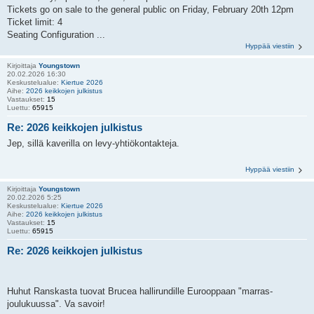
Tickets go on sale to the general public on Friday, February 20th 12pm
Ticket limit: 4
Seating Configuration ...
Hyppää viestiin
Kirjoittaja
Youngstown
20.02.2026 16:30
Keskustelualue:
Kiertue 2026
Aihe:
2026 keikkojen julkistus
Vastaukset:
15
Luettu:
65915
Re: 2026 keikkojen julkistus
Jep, sillä kaverilla on levy-yhtiökontakteja.
Hyppää viestiin
Kirjoittaja
Youngstown
20.02.2026 5:25
Keskustelualue:
Kiertue 2026
Aihe:
2026 keikkojen julkistus
Vastaukset:
15
Luettu:
65915
Re: 2026 keikkojen julkistus
Huhut Ranskasta tuovat Brucea hallirundille Eurooppaan "marras-
joulukuussa". Va savoir!