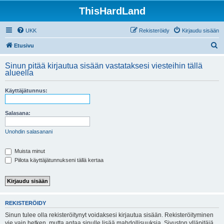
ThisHardLand
UKK
Rekisteröidy
Kirjaudu sisään
E
Etusivu
t
Sinun pitää kirjautua sisään vastataksesi viesteihin tällä
s
alueella
i
Käyttäjätunnus:
Salasana:
Unohdin salasanani
Muista minut
Piilota käyttäjätunnukseni tällä kertaa
REKISTERÖIDY
Sinun tulee olla rekisteröitynyt voidaksesi kirjautua sisään. Rekisteröityminen
vie vain hetken, mutta antaa sinulle lisää mahdollisuuksia. Sivuston ylläpitäjä