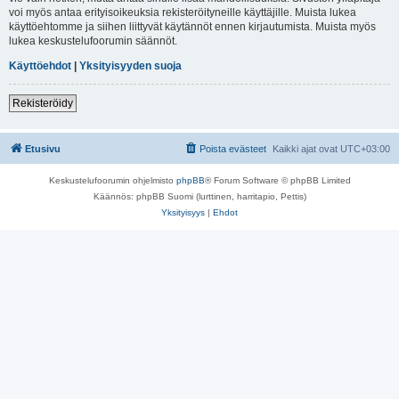
voi myös antaa erityisoikeuksia rekisteröityneille käyttäjille. Muista lukea
käyttöehtomme ja siihen liittyvät käytännöt ennen kirjautumista. Muista myös
lukea keskustelufoorumin säännöt.
Käyttöehdot
|
Yksityisyyden suoja
Rekisteröidy
Etusivu
Poista evästeet
Kaikki ajat ovat
UTC+03:00
Keskustelufoorumin ohjelmisto
phpBB
® Forum Software © phpBB Limited
Käännös: phpBB Suomi (lurttinen, harritapio, Pettis)
Yksityisyys
|
Ehdot