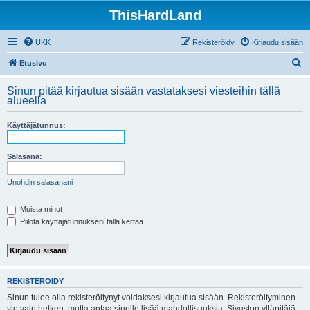
ThisHardLand
UKK
Rekisteröidy
Kirjaudu sisään
E
Etusivu
t
Sinun pitää kirjautua sisään vastataksesi viesteihin tällä
s
alueella
i
Käyttäjätunnus:
Salasana:
Unohdin salasanani
Muista minut
Piilota käyttäjätunnukseni tällä kertaa
REKISTERÖIDY
Sinun tulee olla rekisteröitynyt voidaksesi kirjautua sisään. Rekisteröityminen
vie vain hetken, mutta antaa sinulle lisää mahdollisuuksia. Sivuston ylläpitäjä