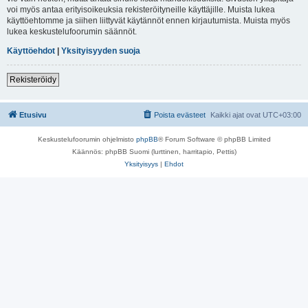
voi myös antaa erityisoikeuksia rekisteröityneille käyttäjille. Muista lukea
käyttöehtomme ja siihen liittyvät käytännöt ennen kirjautumista. Muista myös
lukea keskustelufoorumin säännöt.
Käyttöehdot
|
Yksityisyyden suoja
Rekisteröidy
Etusivu
Poista evästeet
Kaikki ajat ovat
UTC+03:00
Keskustelufoorumin ohjelmisto
phpBB
® Forum Software © phpBB Limited
Käännös: phpBB Suomi (lurttinen, harritapio, Pettis)
Yksityisyys
|
Ehdot