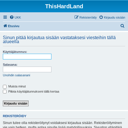
ThisHardLand
UKK
Rekisteröidy
Kirjaudu sisään
E
Etusivu
t
Sinun pitää kirjautua sisään vastataksesi viesteihin tällä
s
alueella
i
Käyttäjätunnus:
Salasana:
Unohdin salasanani
Muista minut
Piilota käyttäjätunnukseni tällä kertaa
REKISTERÖIDY
Sinun tulee olla rekisteröitynyt voidaksesi kirjautua sisään. Rekisteröityminen
vie vain hetken, mutta antaa sinulle lisää mahdollisuuksia. Sivuston ylläpitäjä