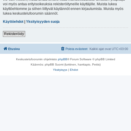
voi myös antaa erityisoikeuksia rekisteröityneille käyttäjille. Muista lukea
käyttöehtomme ja siihen liittyvät käytännöt ennen kirjautumista. Muista myös
lukea keskustelufoorumin säännöt.
Käyttöehdot
|
Yksityisyyden suoja
Rekisteröidy
Etusivu
Poista evästeet
Kaikki ajat ovat
UTC+03:00
Keskustelufoorumin ohjelmisto
phpBB
® Forum Software © phpBB Limited
Käännös: phpBB Suomi (lurttinen, harritapio, Pettis)
Yksityisyys
|
Ehdot