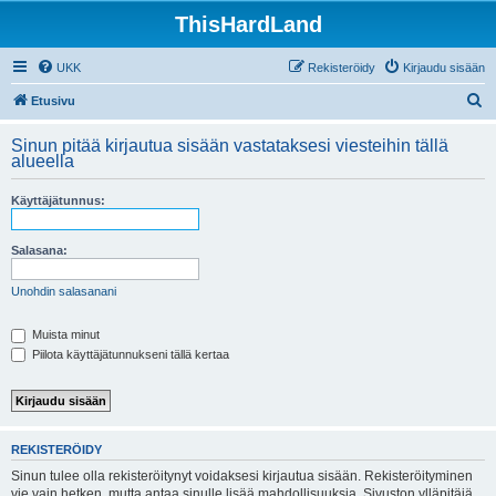
ThisHardLand
UKK
Rekisteröidy
Kirjaudu sisään
E
Etusivu
t
Sinun pitää kirjautua sisään vastataksesi viesteihin tällä
s
alueella
i
Käyttäjätunnus:
Salasana:
Unohdin salasanani
Muista minut
Piilota käyttäjätunnukseni tällä kertaa
REKISTERÖIDY
Sinun tulee olla rekisteröitynyt voidaksesi kirjautua sisään. Rekisteröityminen
vie vain hetken, mutta antaa sinulle lisää mahdollisuuksia. Sivuston ylläpitäjä