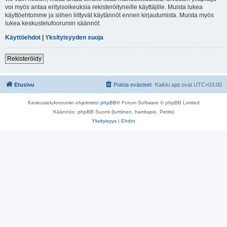
voi myös antaa erityisoikeuksia rekisteröityneille käyttäjille. Muista lukea
käyttöehtomme ja siihen liittyvät käytännöt ennen kirjautumista. Muista myös
lukea keskustelufoorumin säännöt.
Käyttöehdot
|
Yksityisyyden suoja
Rekisteröidy
Etusivu
Poista evästeet
Kaikki ajat ovat
UTC+03:00
Keskustelufoorumin ohjelmisto
phpBB
® Forum Software © phpBB Limited
Käännös: phpBB Suomi (lurttinen, harritapio, Pettis)
Yksityisyys
|
Ehdot