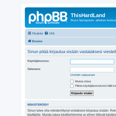
ThisHardLand
Bruce Springsteen -aiheinen keskus
Pikalinkit
UKK
Etusivu
Sinun pitää kirjautua sisään vastataksesi viesteih
Käyttäjätunnus:
Salasana:
Unohdin salasanani
Muista minut
Piilota käyttäjätunnukseni tällä k
REKISTERÖIDY
Sinun tulee olla rekisteröitynyt voidaksesi kirjautua sisään. Rek
käyttäjille. Muista lukea käyttöehtomme ja siihen liittyvät käy