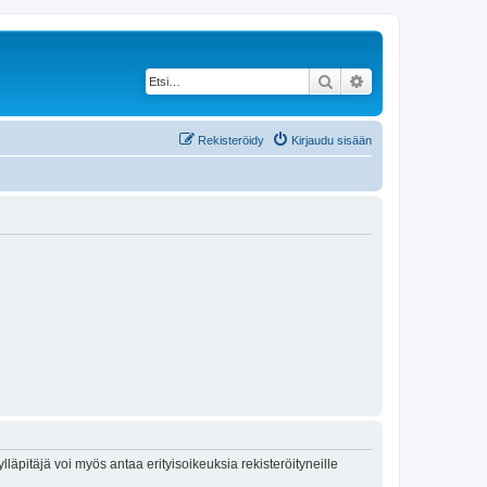
Etsi
Tarkennettu haku
Rekisteröidy
Kirjaudu sisään
lläpitäjä voi myös antaa erityisoikeuksia rekisteröityneille