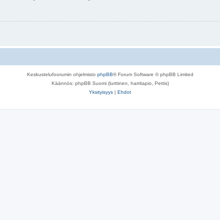
Keskustelufoorumin ohjelmisto
phpBB
® Forum Software © phpBB Limited
Käännös: phpBB Suomi (lurttinen, harritapio, Pettis)
Yksityisyys
|
Ehdot