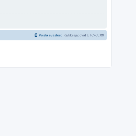
Poista evästeet
Kaikki ajat ovat
UTC+03:00