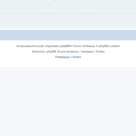
Keskustelufoorumin ohjelmisto
phpBB
® Forum Software © phpBB Limited
Käännös: phpBB Suomi (lurttinen, harritapio, Pettis)
Yksityisyys
|
Ehdot