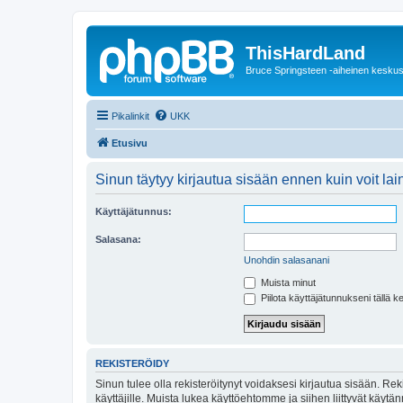
ThisHardLand
Bruce Springsteen -aiheinen keskus
Pikalinkit
UKK
Etusivu
Sinun täytyy kirjautua sisään ennen kuin voit laina
Käyttäjätunnus:
Salasana:
Unohdin salasanani
Muista minut
Piilota käyttäjätunnukseni tällä k
REKISTERÖIDY
Sinun tulee olla rekisteröitynyt voidaksesi kirjautua sisään. Rek
käyttäjille. Muista lukea käyttöehtomme ja siihen liittyvät käy