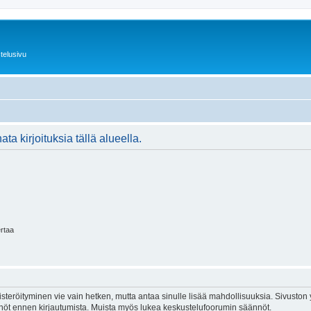
telusivu
ta kirjoituksia tällä alueella.
ertaa
isteröityminen vie vain hetken, mutta antaa sinulle lisää mahdollisuuksia. Sivuston y
tännöt ennen kirjautumista. Muista myös lukea keskustelufoorumin säännöt.