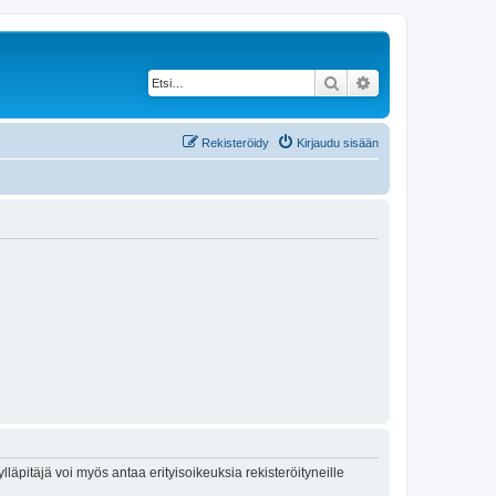
Etsi
Tarkennettu haku
Rekisteröidy
Kirjaudu sisään
lläpitäjä voi myös antaa erityisoikeuksia rekisteröityneille