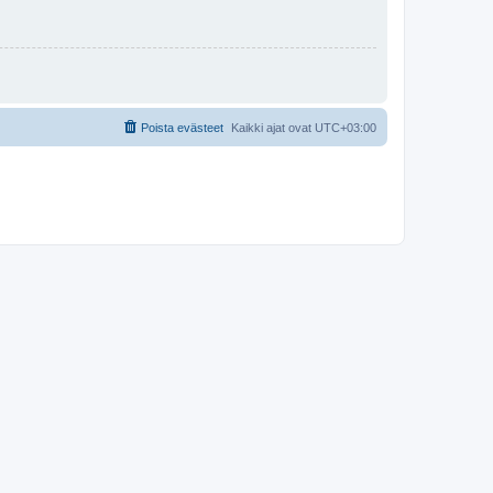
Poista evästeet
Kaikki ajat ovat
UTC+03:00